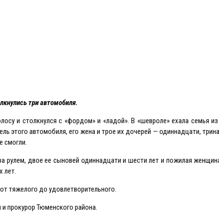
лкнулись три автомобиля.
осу и столкнулся с «фордом» и «ладой». В «шевроле» ехала семья и
ль этого автомобиля, его жена и трое их дочерей — одиннадцати, трина
е смогли.
а рулем, двое ее сыновей одиннадцати и шести лет и пожилая женщи
х лет.
от тяжелого до удовлетворительного.
я и прокурор Тюменского района.