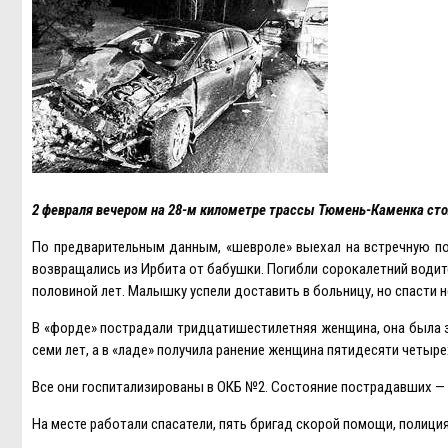
2 февраля вечером на 28-м километре трассы Тюмень-Каменка сто
По предварительным данным, «шевроле» выехал на встречную пол
возвращались из Ирбита от бабушки. Погибли сорокалетний водите
половиной лет. Малышку успели доставить в больницу, но спасти н
В «форде» пострадали тридцатишестилетняя женщина, она была з
семи лет, а в «ладе» получила ранение женщина пятидесяти четыре
Все они госпитализированы в ОКБ №2. Состояние пострадавших — 
На месте работали спасатели, пять бригад скорой помощи, полици