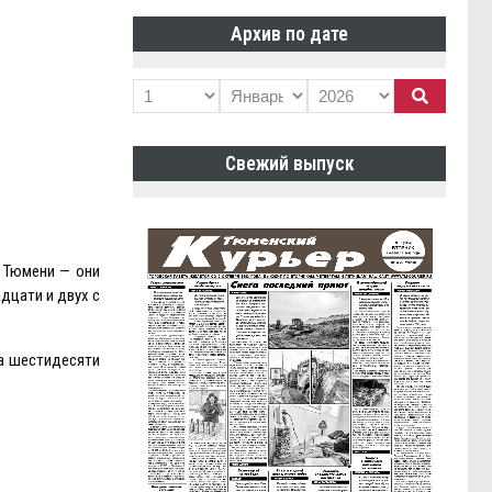
Архив по дате
Свежий выпуск
з Тюмени — они
дцати и двух с
на шестидесяти