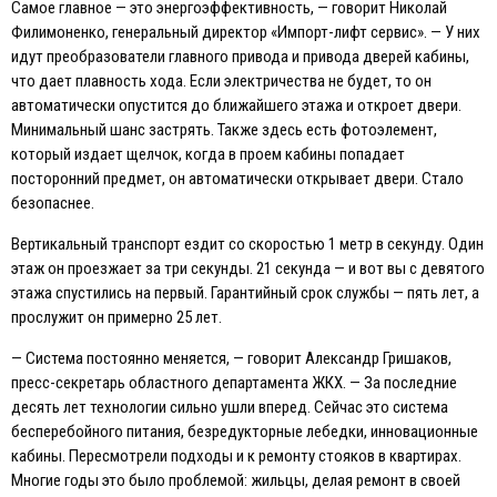
Самое главное — это энергоэффективность, — говорит Николай
Филимоненко, генеральный директор «Импорт-лифт сервис». — У них
идут преобразователи главного привода и привода дверей кабины,
что дает плавность хода. Eсли электричества не будет, то он
автоматически опустится до ближайшего этажа и откроет двери.
Минимальный шанс застрять. Также здесь есть фотоэлемент,
который издает щелчок, когда в проем кабины попадает
посторонний предмет, он автоматически открывает двери. Стало
безопаснее.
Вертикальный транспорт ездит со скоростью 1 метр в секунду. Один
этаж он проезжает за три секунды. 21 секунда — и вот вы с девятого
этажа спустились на первый. Гарантийный срок службы — пять лет, а
прослужит он примерно 25 лет.
— Система постоянно меняется, — говорит Александр Гришаков,
пресс-секретарь областного департамента ЖКХ. — За последние
десять лет технологии сильно ушли вперед. Сейчас это система
бесперебойного питания, безредукторные лебедки, инновационные
кабины. Пересмотрели подходы и к ремонту стояков в квартирах.
Многие годы это было проблемой: жильцы, делая ремонт в своей