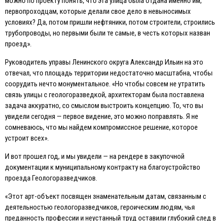
можно по проекту понять, что эта улица была отдана именно им,
первопроходцам, которые делали свое дело в невыносимых
условиях? Да, потом пришли нефтяники, потом строители, строились
трубопроводы, но первыми были те самые, в честь которых назван
проезд».
Руководитель управы Ленинского округа Александр Ильин на это
отвечал, что площадь территории недостаточно масштабна, чтобы
соорудить нечто монументальное. «Но чтобы совсем не утратить
связь улицы с геологоразведкой, архитекторам была поставлена
задача аккуратно, со смыслом выстроить концепцию. То, что вы
увидели сегодня — первое видение, это можно поправлять. Я не
сомневаюсь, что мы найдем компромиссное решение, которое
устроит всех».
И вот прошел год, и мы увидели — на рендере в закупочной
документации к муниципальному контракту на благоустройство
проезда Геологоразведчиков.
«Этот арт-объект посвящен знаменательным датам, связанным с
деятельностью геологоразведчиков, героическим людям, чья
преданность профессии и неустанный труд оставили глубокий след в