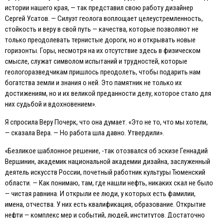
истории нашего края, — так представил свою работу дизайнер
Сергей Усатов. — Силуэт геолога воплощает целеустремленность,
стойкость и веру в свой путь — качества, которые позволяют не
только преодолевать тернистые дороги, но и открывать новые
горизонты. Горы, несмотря на их отсутствие здесь в физическом
смысле, служат символом испытаний и трудностей, которые
геологоразведчикам пришлось преодолеть, чтобы подарить нам
богатства земли и знания о ней. Это памятник не только их
достижениям, но и их великой преданности делу, которое стало для
них судьбой и вдохновением».
Я спросила Веру Почерк, что она думает. «Это не то, что мы хотели,
— сказала Вера. — Но работа шла давно. Утвердили».
«Безликое шаблонное решение, -так отозвался об эскизе Геннадий
Вершинин, академик национальной академии дизайна, заслуженный
деятель искусств России, почетный работник культуры Тюменский
области. — Как понимаю, там, где нашли нефть, никаких скал не было
— чистая равнина. И открыли ее люди, у которых есть фамилии,
имена, отчества. У них есть квалификация, образование. Открытие
нефти — комплекс мер и событий, людей, институтов. Достаточно