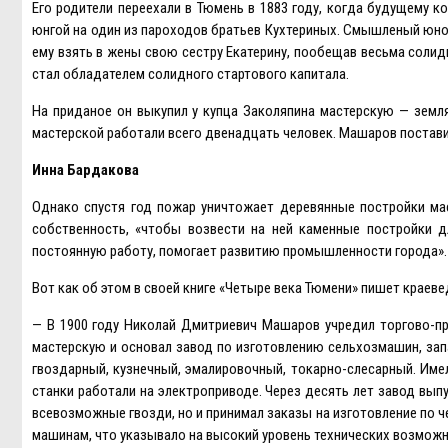
Eго родители переехали в Тюмень в 1883 году, когда будущему 
юнгой на один из пароходов братьев Кухтериных. Смышленый юно
ему взять в жены свою сестру Eкатерину, пообещав весьма солид
стал обладателем солидного стартового капитала.
На приданое он выкупил у купца Заколяпина мастерскую — землян
мастерской работали всего двенадцать человек. Машаров постави
Инна Бардакова
Однако спустя год пожар уничтожает деревянные постройки ма
собственность, «чтобы возвести на ней каменные постройки 
постоянную работу, помогает развитию промышленности города».
Вот как об этом в своей книге «Четыре века Тюмени» пишет краев
— В 1900 году Николай Дмитриевич Машаров учредил торгово-п
мастерскую и основал завод по изготовлению сельхозмашин, запа
гвоздарный, кузнечный, эмалировочный, токарно-слесарный. Име
станки работали на электроприводе. Через десять лет завод вып
всевозможные гвозди, но и принимал заказы на изготовление по 
машинам, что указывало на высокий уровень технических возможн