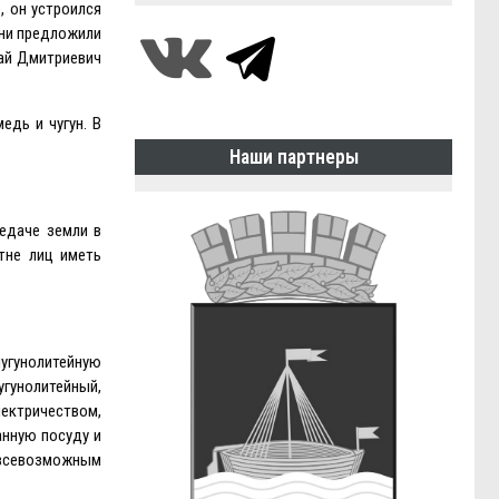
, он устроился
Они предложили
лай Дмитриевич
едь и чугун. В
Наши партнеры
едаче земли в
тне лиц иметь
чугунолитейную
угунолитейный,
лектричеством,
анную посуду и
к всевозможным