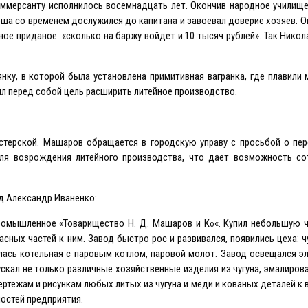
коммерсанту исполнилось восемнадцать лет. Окончив народное училище
ша со временем дослужился до капитана и завоевал доверие хозяев. 
ное приданое: «сколько на баржу войдет и 10 тысяч рублей». Так Нико
ку, в которой была установлена примитивная вагранка, где плавили м
л перед собой цель расширить литейное производство.
стерской. Машаров обращается в городскую управу с просьбой о пер
для возрождения литейного производства, что дает возможность со
ед Александр Иваненко:
ромышленное «Товарищество Н. Д. Машаров и К
«. Купил небольшую 
о
сных частей к ним. Завод быстро рос и развивался, появились цеха: ч
лась котельная с паровым котлом, паровой молот. Завод освещался э
ускал не только различные хозяйственные изделия из чугуна, эмалиров
чертежам и рисункам любых литых из чугуна и меди и кованых деталей 
остей предприятия.