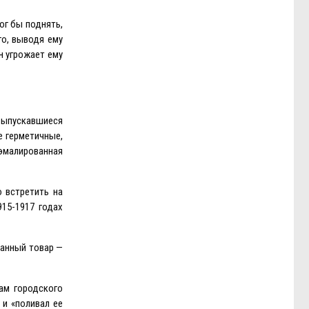
ог бы поднять,
го, выводя ему
н угрожает ему
 выпускавшиеся
е герметичные,
 эмалированная
о встретить на
15-1917 годах
данный товар —
ам городского
 и «поливал ее