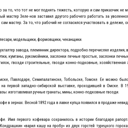
за то, что тот не мог поднять тяжесть, которую и сам приказчик не м
ный мастер Зеле-нов заставил другого рабочего работать за уволенно
 сам мастер. За то, что рабочий не согласился участвовать в дележе, о
 слесари, модельщики, формовщики, чеканщики.
бухгалтер завода, племянник директора, подробно перечислял изделия,
тупки, кумганы, рукомойники, заслонки печные простые, заслонки печны
илок, гвозди строительные, гвозди конно-подковные, хозяйственная
мске, Павлодаре, Семипалатинске, Тобольске, Томске. Eе можно был
на первой западно-сибирской выставке, проходившей в Омске. В 19
азы: изготавливал ручные гранаты, мины, конно-подковные гвозди.
фе в зернах. Весной 1892 года в лавке купца появился в продаже неви
фе. Имя первого кофевара сохранилось в истории благодаря рапорт
ондрашкин «варил кашу на пробу» из двух горстей турецкого гороха