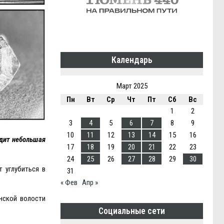
Календарь
Март 2025
Пн
Вт
Ср
Чт
Пт
Сб
Вс
1
2
3
4
5
6
7
8
9
10
11
12
13
14
15
16
одит небольшая
17
18
19
20
21
22
23
24
25
26
27
28
29
30
 углубиться в
31
« Фев
Апр »
нской волости
Социальные сети