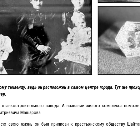
у тюменцу, ведь он расположен в самом центре города. Тут же прох
вер.
 станкостроительного завода. А название жилого комплекса поможет
митриевича Машарова.
всю свою жизнь он был приписан к крестьянскому обществу Шайта