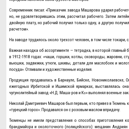
Современник писал: «Приказчик завода Машарова ударил рабочего 
но, не удовлетворившись этим, рассчитал рабочего. Затем литей
двойную плату, но рабочий получил только одну, а другую получил
расчетом».
На заводе трудилось около трехсот человек, в том числе токари,
Важная находка об ассортименте — тетрадка, в которой главный 
в 1912-1918 годах: «чаши, горшки, котлы, сковороды, жаровни, с
вьюшки, задвижки, утюги, шкивы, детали для маслобоек и молот
посуда». Отливали и художественные изделия.
Продукция продавалась в Барнауле, Бийске, Новониколаевске, О
ежегодных Ирбитской и Ишимской ярмарках, выставлялась она 
чугунолитейный завод «Н.Д. Маша-ров и К
» выполнял военные зак
о
Николай Дмитриевич Машаров был первым, кто привез в Тюмень ко
«турецкий горох». Продавался он с розовым маслом впридачу.
Тюменцы не имели представления о способах приготовления ко
брандмайора и околоточного (полицейского): мещанин Андриян К