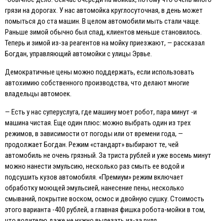
грязи на дорогах. У нас автомойка круглосуточная, в день может
помыться до ста машин. В целом автомобили мыть стали чаще.
Раньше зимой обычно был спад, клиентов меньше становилось.
Теперь и зимой из-за реагентов на мойку приезжают, — рассказал
Богдан, управляющий автомойки с улицы Эрвье.
Демократичные цены можно поддержать, если использовать
автохимию собственного производства, что делают многие
владельцы автомоек.
— Eсть у нас суперуслуга, где машину моет робот, пара минут -и
машина чистая. Eще один плюс: можно выбрать один из трех
режимов, в зависимости от погоды или от времени года, —
продолжает Богдан. Режим «стандарт» выбирают те, чей
автомобиль не очень грязный. За триста рублей и уже восемь минут
можно нанести эмульсию, несколько раз смыть ее водой и
подсушить кузов автомобиля. «Премиум» режим включает
обработку моющей эмульсией, нанесение пены, несколько
смываний, покрытие воском, осмос и двойную сушку. Стоимость
этого варианта -400 рублей, а главная фишка робота-мойки в том,
что водителю даже не нужно вылезать из-за руля.