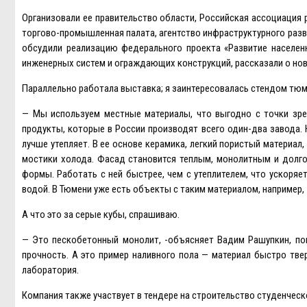
Организовали ее правительство области, Российская ассоциация 
торгово-промышленная палата, агентство инфраструктурного разв
обсудили реализацию федерального проекта «Развитие населенн
инженерных систем и ограждающих конструкций, рассказали о нов
Параллельно работала выставка; я заинтересовалась стендом тюм
— Мы используем местные материалы, что выгодно с точки зрен
продукты, которые в России производят всего один-два завода. 
лучше утепляет. В ее основе керамика, легкий пористый материал
мостики холода. Фасад становится теплым, монолитным и долг
формы. Работать с ней быстрее, чем с утеплителем, что ускоряе
водой. В Тюмени уже есть объекты с таким материалом, например,
А что это за серые кубы, спрашиваю.
— Это пескобетонный монолит, -объясняет Вадим Рашупкин, по
прочность. А это пример наливного пола — материал быстро тве
лаборатория.
Компания также участвует в тендере на строительство студенческ