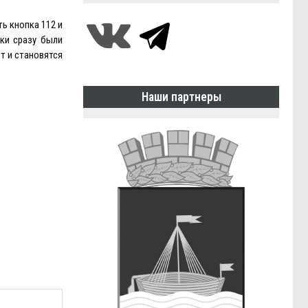
ь кнопка 112 и
ки сразу были
ют и становятся
Наши партнеры