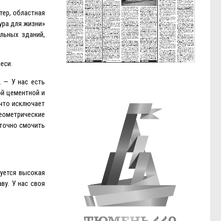
тер, областная
ура для жизни»
льных зданий,
еси.
 — У нас есть
ой цементной и
 что исключает
еометрические
аточно смочить
уется высокая
ву. У нас своя