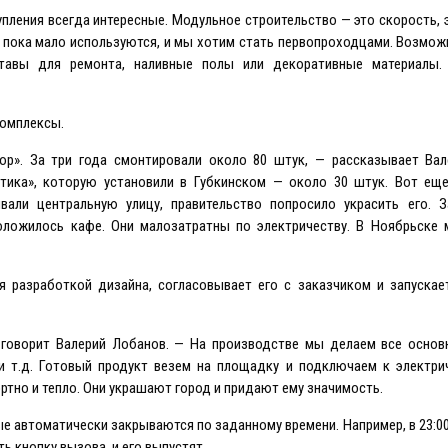
пления всегда интересные. Модульное строительство — это скорость, 
е пока мало используются, и мы хотим стать первопроходцами. Возмо
тавы для ремонта, наливные полы или декоративные материалы.
комплексы.
ор». За три года смонтировали около 80 штук, — рассказывает Вал
ктика», которую установили в Губкинском — около 30 штук. Вот ещ
вали центральную улицу, правительство попросило украсить его. З
оложилось кафе. Они малозатратны по электричеству. В Ноябрьске 
я разработкой дизайна, согласовывает его с заказчиком и запускае
 говорит Валерий Лобанов. — На производстве мы делаем все основ
и т.д. Готовый продукт везем на площадку и подключаем к электрич
ртно и тепло. Они украшают город и придают ему значимость.
е автоматически закрываются по заданному времени. Например, в 23:0
ть кнопку вызова, и его выпустят.