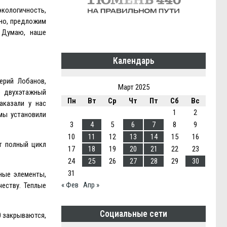
экологичность,
жно, предложим
 Думаю, наше
Календарь
ерий Лобанов,
Март 2025
е двухэтажный
Пн
Вт
Ср
Чт
Пт
Сб
Вс
аказали у нас
1
2
мы установили
3
4
5
6
7
8
9
10
11
12
13
14
15
16
т полный цикл
17
18
19
20
21
22
23
24
25
26
27
28
29
30
31
ные элементы,
« Фев
Апр »
еству. Теплые
Социальные сети
0 закрываются,