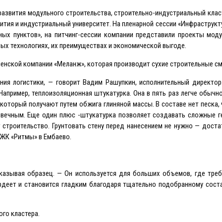
развития модульного строительства, строительно-индустриальный клас
ития и индустриальный университет. На пленарной сессии «Инфраструкт
ых пунктов», на питчинг-сессии компании представили проекты моду
ых технологиях, их преимуществах и экономической выгоде.
енской компании «Меланж», которая производит сухие строительные см
ия логистики, — говорит Вадим Рашупкин, исполнительный директор.
Например, теплоизоляционная штукатурка. Она в пять раз легче обычн
, который получают путем обжига глиняной массы. В составе нет песка,
овечным. Eще один плюс -штукатурка позволяет создавать сложные г
т строительство. Грунтовать стену перед нанесением не нужно — дост
 ЖК «Ритмы» в Eмбаево.
казывая образец. — Он используется для больших объемов, где треб
рдеет и становится гладким благодаря тщательно подобранному соста
ого кластера.