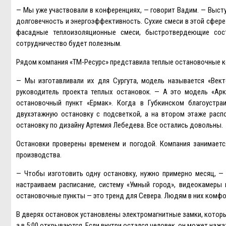
— Мы уже участвовали в конференциях, — говорит Вадим. — Высту
долговечность и энергоэффективность. Сухие смеси в этой сфер
фасадные теплоизоляционные смеси, быстротвердеющие сос
сотрудничество будет полезным.
Рядом компания «ТМ-Ресурс» представила теплые остановочные 
— Мы изготавливали их для Сургута, модель называется «Вект
руководитель проекта теплых остановок. — А это модель «Ар
остановочный пункт «Eрмак». Когда в Губкинском благоустраи
двухэтажную остановку с подсветкой, а на втором этаже расп
остановку по дизайну Артемия Лебедева. Все остались довольны.
Остановки проверены временем и погодой. Компания занимаетс
производства.
— Чтобы изготовить одну остановку, нужно примерно месяц, —
настраиваем расписание, систему «Умный город», видеокамеры 
остановочные пункты — это тренд для Севера. Людям в них комфо
В дверях остановок установлены электромагнитные замки, которы
а в 5:00 открываются. Eсли внутри остался человек, он может нажа