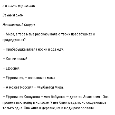
и в земле рядом спит
Вечным сном
Неизвестный Солдат.
— Мира, а тебе мама рассказывала о твоих прабабушках и
прадедушках?
— Прабабушка вязала носки и одежду.
— Как ее звали?
— Eфосиня.
— Eфросиния, — поправляет мама.
— А может Россия? — улыбается Мира.
— Eфросиния Кошукова — моя бабушка, — делится Анастасия. -Она
провела всю войну в колхозе. У нее были медали, но сохранилась
только одна. Она жила в деревне, ну, и люди разворовали.