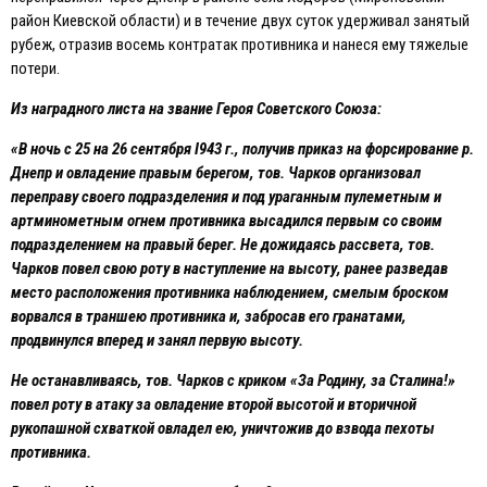
район Киевской области) и в течение двух суток удерживал занятый
рубеж, отразив восемь контратак противника и нанеся ему тяжелые
потери.
Из наградного листа на звание Героя Советского Союза:
«В ночь с 25 на 26 сентября I943 г., получив приказ на форсирование р.
Днепр и овладение правым берегом, тов. Чарков организовал
переправу своего подразделения и под ураганным пулеметным и
артминометным огнем противника высадился первым со своим
подразделением на правый берег. Не дожидаясь рассвета, тов.
Чарков повел свою роту в наступление на высоту, ранее разведав
место расположения противника наблюдением, смелым броском
ворвался в траншею противника и, забросав его гранатами,
продвинулся вперед и занял первую высоту.
Не останавливаясь, тов. Чарков с криком «За Родину, за Сталина!»
повел роту в атаку за овладение второй высотой и вторичной
рукопашной схваткой овладел ею, уничтожив до взвода пехоты
противника.