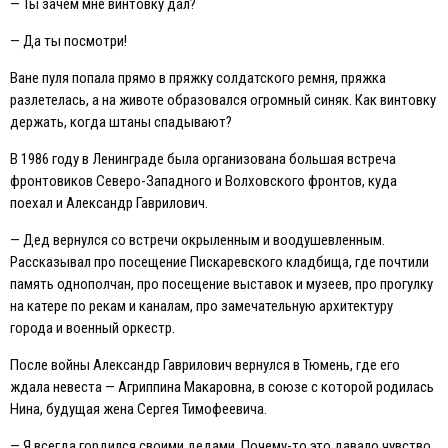
— Ты зачем мне винтовку дал?
— Да ты посмотри!
Ване пуля попала прямо в пряжку солдатского ремня, пряжка
разлетелась, а на животе образовался огромный синяк. Как винтовку
держать, когда штаны спадывают?
В 1986 году в Ленинграде была организована большая встреча
фронтовиков Северо-Западного и Волховского фронтов, куда
поехал и Александр Гаврилович.
— Дед вернулся со встречи окрыленным и воодушевленным.
Рассказывал про посещение Пискаревского кладбища, где почтили
память однополчан, про посещение выставок и музеев, про прогулку
на катере по рекам и каналам, про замечательную архитектуру
города и военный оркестр.
После войны Александр Гаврилович вернулся в Тюмень, где его
ждала невеста — Агриппина Макаровна, в союзе с которой родилась
Нина, будущая жена Сергея Тимофеевича.
— Я всегда гордился своими дедами. Почему-то это давало чувство