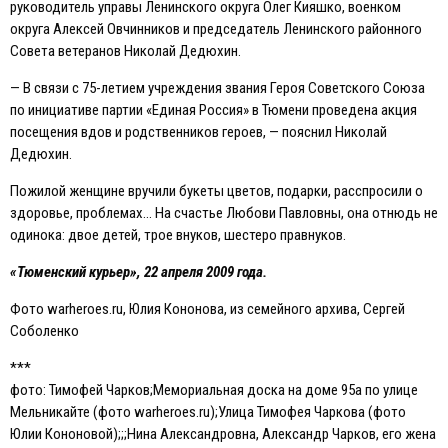
руководитель управы Ленинского округа Олег Кияшко, военком
округа Алексей Овчинников и председатель Ленинского районного
Совета ветеранов Николай Дедюхин.
— В связи с 75-летием учреждения звания Героя Советского Союза
по инициативе партии «Eдиная Россия» в Тюмени проведена акция
посещения вдов и родственников героев, — пояснил Николай
Дедюхин.
Пожилой женщине вручили букеты цветов, подарки, расспросили о
здоровье, проблемах… На счастье Любови Павловны, она отнюдь не
одинока: двое детей, трое внуков, шестеро правнуков.
«Тюменский курьер», 22 апреля 2009 года.
Фото warheroes.ru, Юлия Кононова, из семейного архива, Сергей
Соболенко
***
фото: Тимофей Чарков;Мемориальная доска на доме 95а по улице
Мельникайте (фото warheroes.ru);Улица Тимофея Чаркова (фото
Юлии Кононовой);;;Нина Александровна, Александр Чарков, его жена