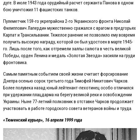
дуге. В июле 1943 года орудийный расчет сержанта Панова в одном
бою уничтожил 11 фашистских танков.
Пулеметчик 159-го укрепрайона 2-го Украинского фронта Николай
Филиппович Лапердин мужественно сражался с врагом в предгорьях
Карпат и Трансильвании. Тяжелое ранение не позволило ему вовремя
получить высокую награду, которой он был удостоен в марте 1945-
го. Лишь после того, как отгремели залпы салюта в честь великой
Победы, орден Ленина и медаль «Золотая Звезда» засияли на груди
фронтовика.
Самым памятным событием своей жизни считает форсирование
Днепра осенью сорок третьего года Тимофей Никитович Чарков.
Более полувека назад юный лейтенант-пехотинец особо отличился
при удержании плацдарма на берегу великой реки и освобождении
Украины. Ныне 77-летний полковник в отставке Чарков продолжает
участвовать в работе городского совета ветеранов войны и труда.
«Тюменский курьер», 16 апреля 1999 года