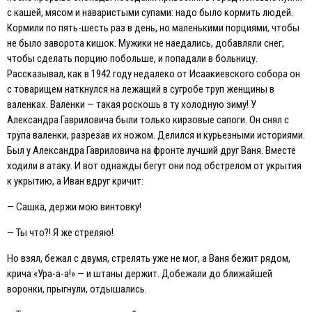
с кашей, мясом и наваристыми супами: надо было кормить людей.
Кормили по пять-шесть раз в день, но маленькими порциями, чтобы
не было заворота кишок. Мужики не наедались, добавляли снег,
чтобы сделать порцию побольше, и попадали в больницу.
Рассказывал, как в 1942 году недалеко от Исаакиевского собора он
с товарищем наткнулся на лежащий в сугробе труп женщины в
валенках. Валенки — такая роскошь в ту холодную зиму! У
Александра Гавриловича были только кирзовые сапоги. Он снял с
трупа валенки, разрезав их ножом. Делился и курьезными историями.
Был у Александра Гавриловича на фронте лучший друг Ваня. Вместе
ходили в атаку. И вот однажды бегут они под обстрелом от укрытия
к укрытию, а Иван вдруг кричит:
— Сашка, держи мою винтовку!
— Ты что?! Я же стреляю!
Но взял, бежал с двумя, стрелять уже не мог, а Ваня бежит рядом,
крича «Ура-а-а!» — и штаны держит. Добежали до ближайшей
воронки, прыгнули, отдышались.