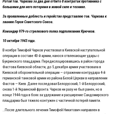
Ротой тов. Чаркова за два дня отбито 8 контратак противника с
большими для него потерями в живой силе и технике.
За проявленные доблесть и геройство представляю тов. Чаркова к
званию Героя Советского Союза.
Командир 979-го стрелкового полка подполковник Крючков.
10 октября 1943 года.
В ноябре Тимофей Чарков участвовал в Киевской наступательной
операции в составе 40-й армии, нанося отвлекающие удары с
Букринского плацдарма. Передислоцировавшись в район города
Фастова Киевской области, до 5 декабря армия участвовала в
Киевской оборонительной операции — отражении контрудара 4-й
германской танковой армии из района Белой Церкви в направлении
Фастов — Киев. Далее последовал Белорусский, 1-й Белорусский,
снова 1-й Украинский фронта. Чарков ни разу не был ранен, но в
конце 1944 года в боях за удержание и расширение Сандомирского
плацдарма был тяжело контужен с частичной потерей памяти.
…После длительного лечения Тимофей Никитович направлен в