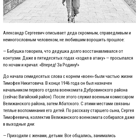
Александр Сергеевич описывает деда скромным, справедливым и
немногословным человеком, не любившим ворошить прошлое:
— Бабушка говорила, что дедушка долго восстанавливался от
контузии. Даже в пятидесятых годах «ходил в атаку» — просыпался
по ночам и кричал: «Вперед! За Родину!»
До начала семидесятых слова с корнем «воен» были частью жизни
Тимофея Никитовича. В конце 1946 года он был назначен
начальником первого отдела военкомата Дубровинского района
(сейчас Вагайский район). После этого служил военным комиссаром
Велижанского района, затем Абатского. С этими местами связаны
теплые воспоминания его детей. По рассказу старшего сына, Сергея
Тимофеевича, коллектив Велижанского военкомата собирался даже
в выходные дни:
— Приходили с женами, детьми. Все общались, занимались