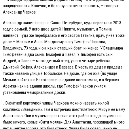
защищенности. Конечно, и большую ответственность, — говорит
Александр Чарков.
Александр живет теперь в Санкт-Петербурге, куда переехал в 2013
году с семьей. У него двое детей: Никита, музыкант, и Полина,
лингвист. Туда же перебралась и его сестра Татьяна, врач, у нее тоже
двое — Максим и Анна. Младшему сыну Тимофея Чаркова,
Владимиру, 73 года, и он, как и старший брат, инженер. У Владимира
Тимофеевича два сына, Тимофей и Павел. У Тимофея есть сын
Андрей, а Павел — многодетный отец, у него четыре ребенка:
Дмитрий, София, Александра и Варвара. В честь их деда и прадеда
также названа улица в Тобольске. На доме, где он жил (по улице
Мельни-кайте), и в Белогорске на здании военкомата, и в Верхних
Аремзя-нах на здании школы, где Тимофей Чарков учился,
установлены мемориальные доски.
…Визитной карточкой улицы Чаркова можно назвать жилой
комплекс «Звездный». Там я встречаю шестилетнюю Миру и ее маму
Анастасию. Они с мужем переехали в этот район, когда на улице не
было ничего, кроме «Сити молла». Для Анастасии, прожившей много
лет в центре города, это был стресс. Улица была совершенно не