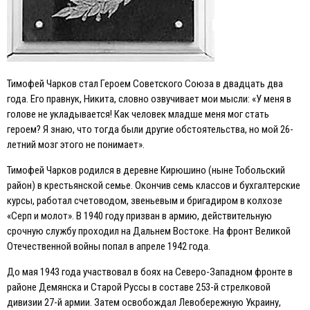
Тимофей Чарков стал Героем Советского Союза в двадцать два
года. Eго правнук, Никита, словно озвучивает мои мысли: «У меня в
голове не укладывается! Как человек младше меня мог стать
героем? Я знаю, что тогда были другие обстоятельства, но мой 26-
летний мозг этого не понимает».
Тимофей Чарков родился в деревне Кирюшино (ныне Тобольский
район) в крестьянской семье. Окончив семь классов и бухгалтерские
курсы, работал счетоводом, звеньевым и бригадиром в колхозе
«Серп и молот». В 1940 году призван в армию, действительную
срочную службу проходил на Дальнем Востоке. На фронт Великой
Отечественной войны попал в апреле 1942 года.
До мая 1943 года участвовал в боях на Северо-Западном фронте в
районе Демянска и Старой Руссы в составе 253-й стрелковой
дивизии 27-й армии. Затем освобождал Левобережную Украину,