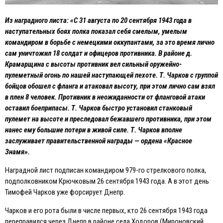
Из наградного листа: «С 31 августа по 20 сентября 1943 года в
наступательных боях полка показал себя смелым, умелым
командиром в борьбе с немецкими оккупантами, за это время лично
сам уничтожил 18 солдат и офицеров противника. В районе д.
Крамарщина с высоты противник вел сильный оружейно-
пулеметный огонь по нашей наступающей пехоте. Т. Чарков с группой
бойцов обошел с фланга и атаковал высоту, при этом лично сам взял
в плен 8 человек. Противник в неожиданности от фланговой атаки
оставил боеприпасы. Т. Чарков быстро установил станковый
пулемет на высоте и преследовал бежавшего противника, при этом
нанес ему большие потери в живой силе. Т. Чарков вполне
заслуживает правительственной награды — ордена «Красное
Знамя».
Наградной лист подписан командиром 979-го стрелкового полка,
подполковником Крючковым 26 сентября 1943 года. А в этот день
Тимофей Чарков уже форсирует Днепр.
Чарков и его рота были в числе первых, кто 26 сентября 1943 года
переправился через Днепр в районе села Ходоров (Мироновский