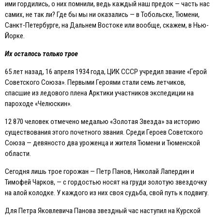
ими гордились, о них помнили, ведь каждый наш предок — часть нас
самих, не так ли? Где бы мы ни оказались — в Тобольске, Тюмени,
Санкт-Петербурге, на Дальнем Востоке или вообще, скажем, в Нью-
Йорке.
Их осталось только трое
65 лет назад, 16 апреля 1934 года, ЦИК СССР учредил звание «Герой
Советского Союза». Первыми Героями стали семь летчиков,
спасшие из ледового плена Арктики участников экспедиции на
пароходе «Челюскин».
12 870 человек отмечено медалью «Золотая Звезда» за историю
существования этого почетного звания. Среди Героев Советского
Союза — девяносто два уроженца и жителя Тюмени и Тюменской
области.
Сегодня лишь трое горожан — Петр Панов, Николай Лапердин и
Тимофей Чарков, — с гордостью носят на груди золотую звездочку
на алой колодке. У каждого из них своя судьба, свой путь к подвигу.
Для Петра Яковлевича Панова звездный час наступил на Курской