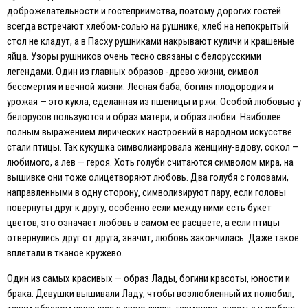
доброжелательности и гостеприимства, поэтому дорогих гостей
всегда встречают хлебом-солью на рушнике, хлеб на непокрытый
стол не кладут, а в Пасху рушниками накрывают куличи и крашеные
яйца. Узоры рушников очень тесно связаны с белорусскими
легендами. Один из главных образов -древо жизни, символ
бессмертия и вечной жизни. Лесная баба, богиня плодородия и
урожая — это кукла, сделанная из пшеницы и ржи. Особой любовью у
белорусов пользуются и образ матери, и образ любви. Наиболее
полным выражением лирических настроений в народном искусстве
стали птицы. Так кукушка символизировала женщину-вдову, сокол —
любимого, а лев — героя. Хоть голуби считаются символом мира, на
вышивке они тоже олицетворяют любовь. Два голубя с головами,
направленными в одну сторону, символизируют пару, если головы
повернуты друг к другу, особенно если между ними есть букет
цветов, это означает любовь в самом ее расцвете, а если птицы
отвернулись друг от друга, значит, любовь закончилась. Даже такое
вплетали в тканое кружево.
Один из самых красивых — образ Лады, богини красоты, юности и
брака. Девушки вышивали Ладу, чтобы возлюбленный их полюбил,