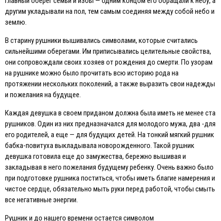
главный оберег семьи и избы — одним концом его обращали к небу, а
другим укладывали на пол, тем самым соединяя между собой небо и
землю.
В старину рушники вышивались символами, которые считались
сильнейшими оберегами. Им приписывались целительные свойства,
они сопровождали своих хозяев от рождения до смерти. По узорам
на рушнике можно было прочитать всю историю рода на
протяжении нескольких поколений, а также выразить свои надежды
и пожелания на будущее.
Каждая девушка в своем приданом должна была иметь не менее ста
рушников. Один из них предназначался для молодого мужа, два -для
его родителей, а еще — для будущих детей. На тонкий мягкий рушник
бабка-повитуха выкладывала новорожденного. Такой рушник
девушка готовила еще до замужества, бережно вышивая и
закладывая в него пожелания будущему ребенку. Очень важно было
при подготовке рушника поститься, чтобы иметь благие намерения и
чистое сердце, обязательно мыть руки перед работой, чтобы смыть
все негативные энергии.
Рушник и до нашего времени остается символом