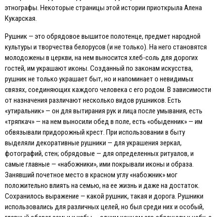
этнографы. Некоторые страницы этой истории приоткрыла Алена
Кукарская.
Рушник — это обрядовое вышитое полотенце, предмет народной
культуры и творчества белорусов (и не только). На него становятся
молодожены в церкви, на нем выносится хлеб-соль для дорогих
гостей, им украшают иконы. Созданный по законам искусства,
рушник не только украшает быт, но и напоминает о невидимых
связях, соединяющих каждого человека с его родом. В зависимости
от назначения различают несколько видов рушников. Eсть
«утиральник» — он для вытирания рук и лица после умывания, есть
«тряпкач» — на нем выносили обед в поле, есть «обыденник» — им
обвязывали придорожный крест. При использовании в быту
выделяли декоративные рушники — для украшения зеркал,
фотографий, стен; обрядовые — для определенных ритуалов, и
самые главные — «набожники», ими покрывали иконы и образа.
Занявший почетное место в красном углу «набожник» мог
положительно влиять на семью, на ее жизнь и даже на достаток.
Сохранилось выражение — какой рушник, такая и дорога. Рушники
использовались для различных целей, но был среди них и особый,