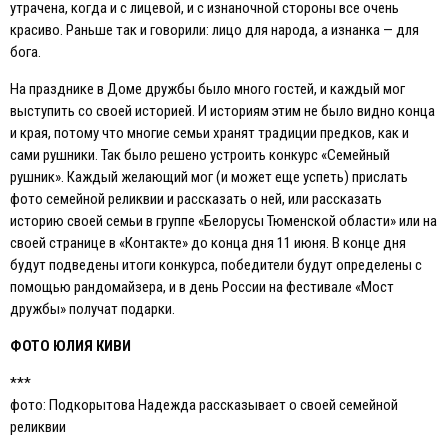
утрачена, когда и с лицевой, и с изнаночной стороны все очень
красиво. Раньше так и говорили: лицо для народа, а изнанка — для
бога.
На празднике в Доме дружбы было много гостей, и каждый мог
выступить со своей историей. И историям этим не было видно конца
и края, потому что многие семьи хранят традиции предков, как и
сами рушники. Так было решено устроить конкурс «Семейный
рушник». Каждый желающий мог (и может еще успеть) прислать
фото семейной реликвии и рассказать о ней, или рассказать
историю своей семьи в группе «Белорусы Тюменской области» или на
своей странице в «Контакте» до конца дня 11 июня. В конце дня
будут подведены итоги конкурса, победители будут определены с
помощью рандомайзера, и в день России на фестивале «Мост
дружбы» получат подарки.
ФОТО ЮЛИЯ КИВИ
***
фото: Подкорытова Надежда рассказывает о своей семейной
реликвии