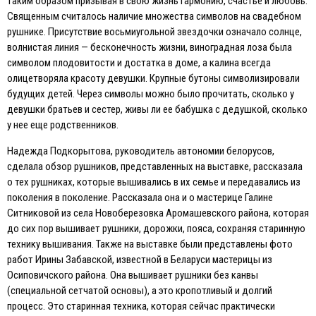
таким образом призывая в свою жизнь гармонию, счастье и любовь.
Священным считалось наличие множества символов на свадебном
рушнике. Присутствие восьмиугольной звездочки означало солнце,
волнистая линия — бесконечность жизни, виноградная лоза была
символом плодовитости и достатка в доме, а калина всегда
олицетворяла красоту девушки. Крупные бутоны символизировали
будущих детей. Через символы можно было прочитать, сколько у
девушки братьев и сестер, живы ли ее бабушка с дедушкой, сколько
у нее еще родственников.
Надежда Подкорытова, руководитель автономии белорусов,
сделала обзор рушников, представленных на выставке, рассказала
о тех рушниках, которые вышивались в их семье и передавались из
поколения в поколение. Рассказала она и о мастерице Галине
Ситниковой из села Новоберезовка Аромашевского района, которая
до сих пор вышивает рушники, дорожки, пояса, сохраняя старинную
технику вышивания. Также на выставке были представлены фото
работ Ирины Забавской, известной в Беларуси мастерицы из
Осиповичского района. Она вышивает рушники без канвы
(специальной сетчатой основы), а это кропотливый и долгий
процесс. Это старинная техника, которая сейчас практически