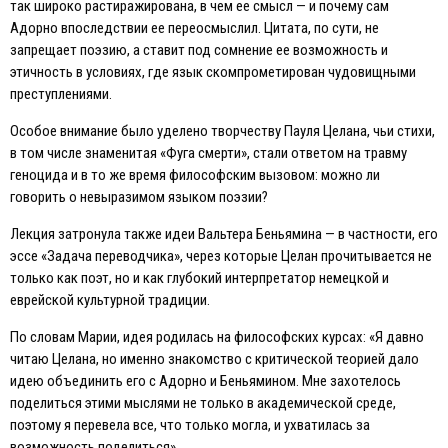
так широко растиражирована, в чем ее смысл — и почему сам
Адорно впоследствии ее переосмыслил. Цитата, по сути, не
запрещает поэзию, а ставит под сомнение ее возможность и
этичность в условиях, где язык скомпрометирован чудовищными
преступлениями.
Особое внимание было уделено творчеству Пауля Целана, чьи стихи,
в том числе знаменитая «Фуга смерти», стали ответом на травму
геноцида и в то же время философским вызовом: можно ли
говорить о невыразимом языком поэзии?
Лекция затронула также идеи Вальтера Беньямина — в частности, его
эссе «Задача переводчика», через которые Целан прочитывается не
только как поэт, но и как глубокий интерпретатор немецкой и
еврейской культурной традиции.
По словам Марии, идея родилась на философских курсах: «Я давно
читаю Целана, но именно знакомство с критической теорией дало
идею объединить его с Адорно и Беньямином. Мне захотелось
поделиться этими мыслями не только в академической среде,
поэтому я перевела все, что только могла, и ухватилась за
возможность поделиться».