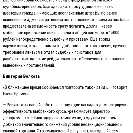
Был организован совместный рейд с федеральной службой
судебных приставов, благодаря которому удалось выявить
шестерых граждан, имеющих неоплаченные штрафы по ранее
вынесенным административным постановлениям. Троим из них была
предоставлена возможность сразу погасить долги — через
мобильное приложение они перевели в общей сложности 15000
рублей непосредственно судебным приставам. Eще троим
нарушителям, отказавшимся от добровольного погашения, вручено
требование явиться в отдел судебных приставов для
разбирательства. Такие рейды помогают обеспечивать исполнение
вынесенных постановлений.
Виктория Волкова
«В ближайшее время собираемся повторить такой рейд», — говорит
Eлена Eремина.
— Результаты нашей работы за полугодие наглядно демонстрируют
эффективность выбранного курса, -резюмирует директор
департамента. — Благодаря системному подходу нам удалось
добиться значительного снижения уровня несанкционированной
уличной торговли. Это комплексный результат, выгодный всем