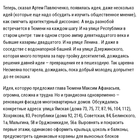
Теперь, сказал Артем Павлюченко, появилась идея, даже несколько
идей (которые еще надо обсудить и изучить общественное мнение),
как смягчить архитектурный диссонанс. А ведь разнобой
встречается в Тюмени на каждом шагу. И на улице Республики в
старом центре: там в одном строю ампир девятнадцатого века и
бывшие казармы двадцатого. И на улице Ленина… И даже в
соседстве с водонапорной башней. И на улице Дзержинского,
которая много потеряла за пару-тройку десятилетий, дожидаясь
решения давней идеи — превращения ее в пешеходную. Так царевна
Несмеяна постарела, дожидаясь, пока добрый молодец допрыгнет
до ее окошка.
Идея, которую предложил глава Тюмени Максим Афанасьев,
огромна, сложна и трудна. Но и грандиозна одновременно —
реновация фасадов многоквартирных домов. Обсуждались
конкретные адреса: улица Ямская (дома 73, 75, 77, 87, 96, 104, 112),
Хохрякова, 83, Республики (дома 92, 214), Советская, 84, Белинского,
1а, Малыгина, 58 и Орджоникидзе, 56а. Выровнять и покрасить
первые этажи, одинаково оформить крыльца, цоколь и балконы,
предусмотреть одинаковые корзины для выносных блоков