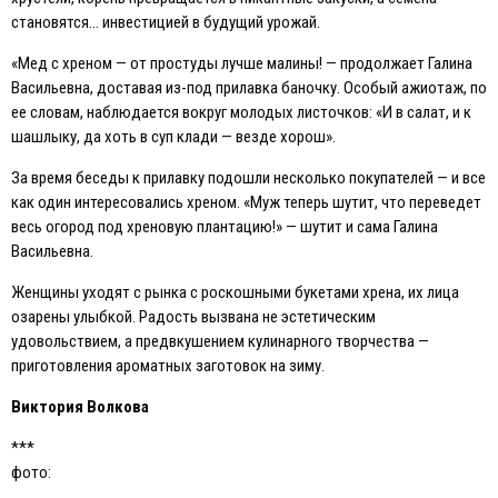
становятся… инвестицией в будущий урожай.
«Мед с хреном — от простуды лучше малины! — продолжает Галина
Васильевна, доставая из-под прилавка баночку. Особый ажиотаж, по
ее словам, наблюдается вокруг молодых листочков: «И в салат, и к
шашлыку, да хоть в суп клади — везде хорош».
За время беседы к прилавку подошли несколько покупателей — и все
как один интересовались хреном. «Муж теперь шутит, что переведет
весь огород под хреновую плантацию!» — шутит и сама Галина
Васильевна.
Женщины уходят с рынка с роскошными букетами хрена, их лица
озарены улыбкой. Радость вызвана не эстетическим
удовольствием, а предвкушением кулинарного творчества —
приготовления ароматных заготовок на зиму.
Виктория Волкова
***
фото: