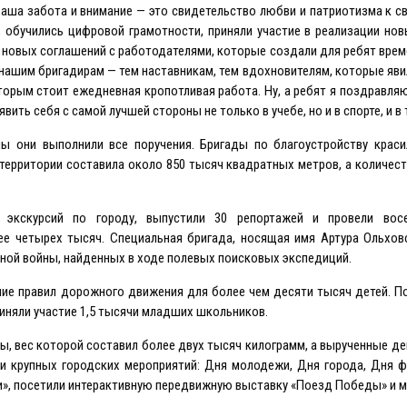
аша забота и внимание — это свидетельство любви и патриотизма к св
х, обучились цифровой грамотности, приняли участие в реализации но
ь новых соглашений с работодателями, которые создали для ребят вре
и нашим бригадирам — тем наставникам, тем вдохновителям, которые яв
оторым стоит ежедневная кропотливая работа. Ну, а ребят я поздравля
ить себя с самой лучшей стороны не только в учебе, но и в спорте, и в
ны они выполнили все поручения. Бригады по благоустройству краси
 территории составила около 850 тысяч квадратных метров, а количес
 экскурсий по городу, выпустили 30 репортажей и провели вос
ее четырех тысяч. Специальная бригада, носящая имя Артура Ольхов
нной войны, найденных в ходе полевых поисковых экспедиций.
ие правил дорожного движения для более чем десяти тысяч детей. 
иняли участие 1,5 тысячи младших школьников.
ры, вес которой составил более двух тысяч килограмм, а вырученные де
и крупных городских мероприятий: Дня молодежи, Дня города, Дня ф
», посетили интерактивную передвижную выставку «Поезд Победы» и м