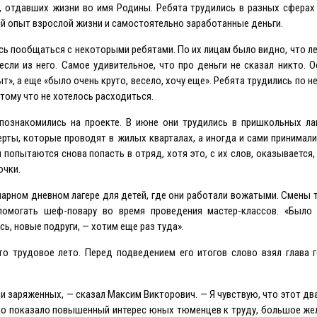
, отдавших жизни во имя Родины. Ребята трудились в разных сферах
ый опыт взрослой жизни и самостоятельно заработанные деньги.
сь пообщаться с некоторыми ребятами. По их лицам было видно, что ле
сли из него. Самое удивительное, что про деньги не сказал никто. О
», а еще «было очень круто, весело, хочу еще». Ребята трудились по н
тому что не хотелось расходиться.
 познакомились на проекте. В июне они трудились в пришкольных ла
рты, которые проводят в жилых кварталах, а иногда и сами принимали 
попытаются снова попасть в отряд, хотя это, с их слов, оказывается, 
очки.
инарном дневном лагере для детей, где они работали вожатыми. Смены 
омогать шеф-повару во время проведения мастер-классов. «Было 
ь, новые подруги, — хотим еще раз туда».
это трудовое лето. Перед подведением его итогов слово взял глава
 и заряженных, — сказал Максим Викторович. — Я чувствую, что этот д
 Оно показало повышенный интерес юных тюменцев к труду, большое ж