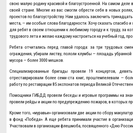
свою малую родину красивой и благоустроенной. На самом деле в
своей стране. Многие из вас смогли обрести себя в новых роля
проектов по благоустройству. Нам удалось заключить тринадцат
места, — им особые слова благодарности. Хочу сказать спасибо 
для ребят в своем отношении к любимому городу и к труду, за к
трудового лета и желаю каждому настроиться на учебный год, прояв
Ребята отчитались перед главой города: за три трудовых сме
ограждения, убирали листву, пололи клумбы — площадь убранной
мусора — более 3000 мешков.
Специализированные бригады провели 19 концертов, девять
отреставрировали более семи-ста книг, проштемпелевали — бол
работу по реставрации 85 экспонатов периода Великой Отечестве
Помощники ГИБДД провели беседы и игровые программы на знан
провели рейды и акции по предупреждению пожаров, в которых пр
Кроме того, «муравьи» организовали две акции по сбору макулату
в фонд «Победа». А еще ребята принимали участие в организаци
Участвовали в организации флешмоба, посвященного «Дню России