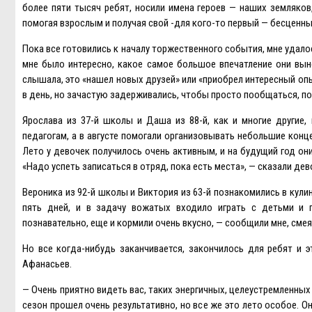
более пяти тысяч ребят, носили имена героев — наших земляков
помогая взрослым и получая свой -для кого-то первый — бесценн
Пока все готовились к началу торжественного события, мне удало
мне было интересно, какое самое большое впечатление они выне
слышала, это «нашел новых друзей» или «приобрел интересный опыт
в день, но зачастую задерживались, чтобы просто пообщаться, по
Ярослава из 37-й школы и Даша из 88-й, как и многие другие,
педагогам, а в августе помогали организовывать небольшие конце
Лето у девочек получилось очень активным, и на будущий год они 
«Надо успеть записаться в отряд, пока есть места», — сказали дев
Вероника из 92-й школы и Виктория из 63-й познакомились в кул
пять дней, и в задачу вожатых входило играть с детьми и п
познавательно, еще и кормили очень вкусно, — сообщили мне, смеяс
Но все когда-нибудь заканчивается, закончилось для ребят и 
Афанасьев.
— Очень приятно видеть вас, таких энергичных, целеустремленных
сезон прошел очень результативно, но все же это лето особое.