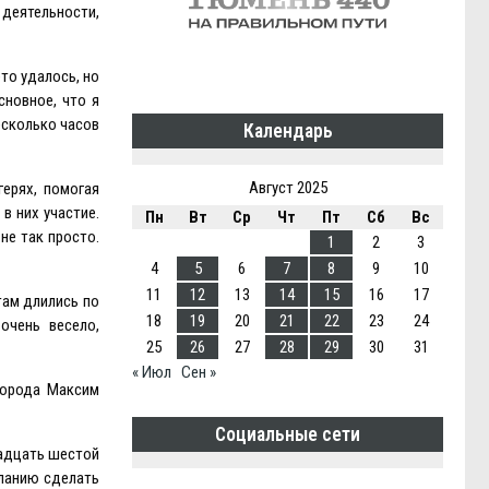
 деятельности,
то удалось, но
сновное, что я
есколько часов
Календарь
Август 2025
герях, помогая
в них участие.
Пн
Вт
Ср
Чт
Пт
Сб
Вс
не так просто.
1
2
3
4
5
6
7
8
9
10
11
12
13
14
15
16
17
там длились по
18
19
20
21
22
23
24
очень весело,
25
26
27
28
29
30
31
« Июл
Сен »
 города Максим
Социальные сети
вадцать шестой
еланию сделать