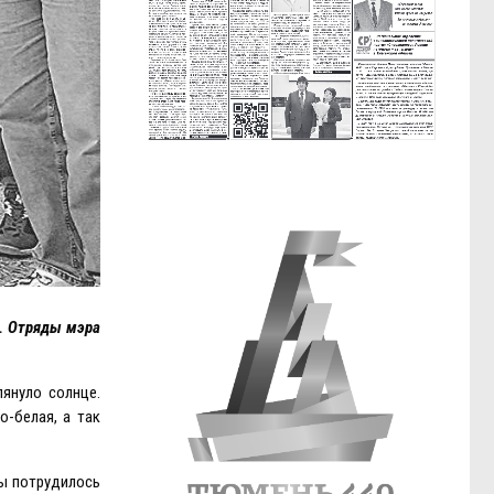
а. Отряды мэра
лянуло солнце.
о-белая, а так
ны потрудилось