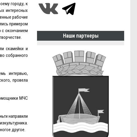
оему городу, к
вых интересных
менные рабочие
ились примером
ю с окончанием
Наши партнеры
 творчестве.
ли скамейки и
тво собранного
емь интервью,
ского, провела
Помощники МЧС
ньги направили
изкультурника.
ногое другое.