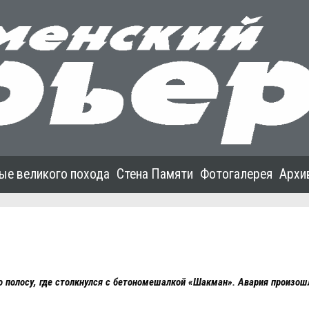
ые великого похода
Стена Памяти
Фотогалерея
Архи
ую полосу, где столкнулся с бетономешалкой «Шакман». Авария произо