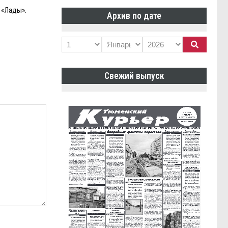
 «Лады».
Архив по дате
Свежий выпуск