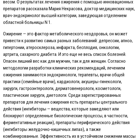
весом. О результатах лечения ожирения с помощью инновационных
препаратов рассказала Мария Некрасова, доктор медицинских наук,
врач-эндокринолог высшей категории, заведующая отделением
областной больницы N 1.
Ожирение — это фактор метаболического нездоровья, он может
привести к развитию самых разных заболеваний: депрессии, апноэ,
гипертонии, атеросклероза, инфаркта, бесплодия, онкологии,
артрита, сахарного диабета. И это еще не весь список болезней.
Опасен лишний вес как для мужчин, так и для женщин. Согласно
методологии разработки клинических рекомендаций, лечением
ожирения занимаются эндокринологи, терапевты, врачи общей
практики (семейные врачи), кардиологи, акушеры-гинекологи,
хирурги, гастроэнтерологи, дерматовенерологи, косметологи,
пластические хирурги, диетологи. Среди зарегистрированных
препаратов для лечения ожирения есть препараты центрального
действия (ингибиторы — вещества, которые замедляют или
блокируют определенные биологические процессы, в частности,
ферментативные реакции), препараты периферического действия
(ингибиторы желудочно-кишечных липаз), а также
комбинированные. Эффективность их в устойчивом снижении массы