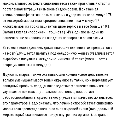
максимального эффекта снижения веса важен правильный старт и
постепенная титрация (изменение) дозировки. Доказанная
клиническая эффективность снижения и удержания веса: минус 17%
от исходной массы тела, среднее снижение веса — минус 17
килограммов, из троих пациентов двое теряют в весе больше 10%.
Самая тяжелая «побочка» — тошнота (14%), однако ни один из
пациентов не отказался от введения препарата в связи с этим.
Зато есть исследования, доказывающие влияние этих препаратов и
на мозг (улучшается память), поджелудочную железу (увеличивается
выработка инсулина), желудочно-кишечный тракт (уменьшается
секреция кислоты в желудке).
Другой препарат, также оказывающий комплексное действие, не
только уменьшает массу тела и окружность талии, но и нормализует
липидный профиль сердца, как следствие у пациента значительно
улучшается психоэмоциональное состояние, возрастает
работоспособность, существенно улучшается качество жизни, всех
его параметров. Надо сказать, что лечение способствует снижению
массы тела преимущественно за счет жировой ткани (висцеральный
жир, который скапливается вокруг внутренних органов), сохраняя