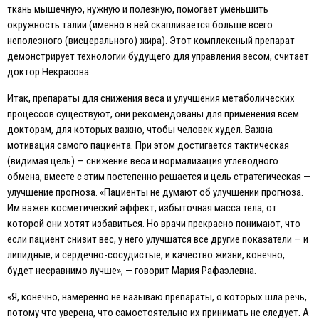
ткань мышечную, нужную и полезную, помогает уменьшить
окружность талии (именно в ней скапливается больше всего
неполезного (висцерального) жира). Этот комплексный препарат
демонстрирует технологии будущего для управления весом, считает
доктор Некрасова.
Итак, препараты для снижения веса и улучшения метаболических
процессов существуют, они рекомендованы для применения всем
докторам, для которых важно, чтобы человек худел. Важна
мотивация самого пациента. При этом достигается тактическая
(видимая цель) — снижение веса и нормализация углеводного
обмена, вместе с этим постепенно решается и цель стратегическая —
улучшение прогноза. «Пациенты не думают об улучшении прогноза.
Им важен косметический эффект, избыточная масса тела, от
которой они хотят избавиться. Но врачи прекрасно понимают, что
если пациент снизит вес, у него улучшатся все другие показатели — и
липидные, и сердечно-сосудистые, и качество жизни, конечно,
будет несравнимо лучше», — говорит Мария Рафаэлевна.
«Я, конечно, намеренно не называю препараты, о которых шла речь,
потому что уверена, что самостоятельно их принимать не следует. А