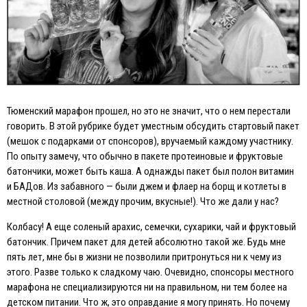
Тюменский марафон прошел, но это не значит, что о нем перестали
говорить. В этой рубрике будет уместным обсудить стартовый пакет
(мешок с подарками от спонсоров), вручаемый каждому участнику.
По опыту замечу, что обычно в пакете протеиновые и фруктовые
батончики, может быть каша. А однажды пакет был полон витамин
и БАДов. Из забавного — были джем и флаер на борщ и котлеты в
местной столовой (между прочим, вкусные!). Что же дали у нас?
Колбасу! А еще соленый арахис, семечки, сухарики, чай и фруктовый
батончик. Причем пакет для детей абсолютно такой же. Будь мне
пять лет, мне бы в жизни не позволили притронуться ни к чему из
этого. Разве только к сладкому чаю. Очевидно, спонсоры местного
марафона не специализируются ни на правильном, ни тем более на
детском питании. Что ж, это оправдание я могу принять. Но почему