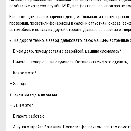
сообщение из пресс-службы МЧС, что факт взрыва и пожара не п
Как сообщает наш корреспондент, мобильный интернет пропал 
проверили, посветили фонариком в салон и отпустили, сказав: ез
автомобиль и встала на другой стороне. Дальше ее рассказ от пер
«…На дороге темно, а завод далековато, плюс машины встречные све
— В чем дело, почему встали с аварийкой, машина сломалась?
— Ничего, — говорю, — не случилось. Остановилась фото сделать, 
— Какое фото?
— Завода.
У парня глаз чуть не выпал.
— Зачем это?
— В газете работаю.
— А ну-ка откройте багажник. Посветил фонариком, все там осмотр