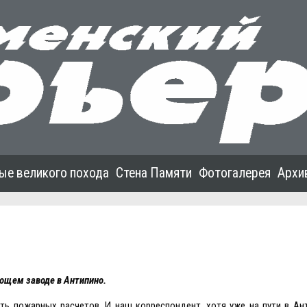
ые великого похода
Стена Памяти
Фотогалерея
Архи
ющем заводе в Антипино.
ть пожарных расчетов. И наш корреспондент, хотя уже на пути в Ан