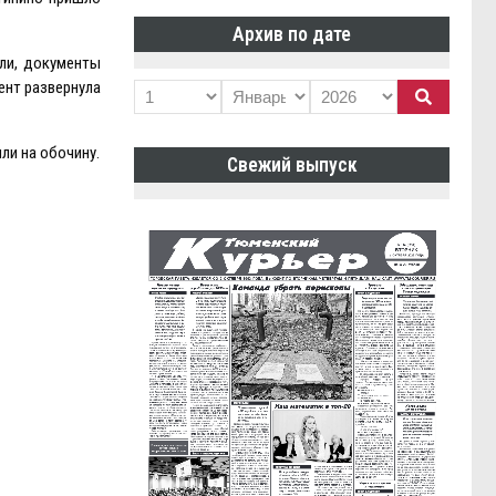
Архив по дате
ли, документы
ент развернула
ли на обочину.
Свежий выпуск