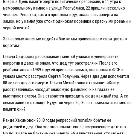
Вчера, в День памяти жертв политических репрессий, в 11 утра к
мемориальному камню на улице Республики, 22 пришли несколько
человек. Решетка, как и в прошлом году, оказалась заперта на
замок, но у камня уже стоит одинокая корзинка с красными розами и
черной лентой.
За невозможностью подойти ближе мы привязываем свои цветы к
воротам.
Галина Сидорова рассказывает мне: «Я училась в университете
напротив и даже не знала, что дед тут расстрелян». После его
реабилитации в 1989 году ей прислали письмо, она пошла в ФСБ и
узнала место расстрела Сергея Полунина. Через два дня исполнится
88 лет со дня его смерти. Галина Михайловна открывает «Книгу
расстрелянных», находит знакомую фамилию, и на глазах ее
выступают слезы. Она старается приходить сюда каждый год. А ее
семья живет в столице. Будут ли через 20, 30 лет приезжать на место
памяти они?
Раиде Хакимовой 90. В годы репрессиий погибли братья ее
родителей и дед. Она хорошо помнит свое раскулаченное детство.
Но почти все ее близкие уже умерли. «Я единственная, кто может