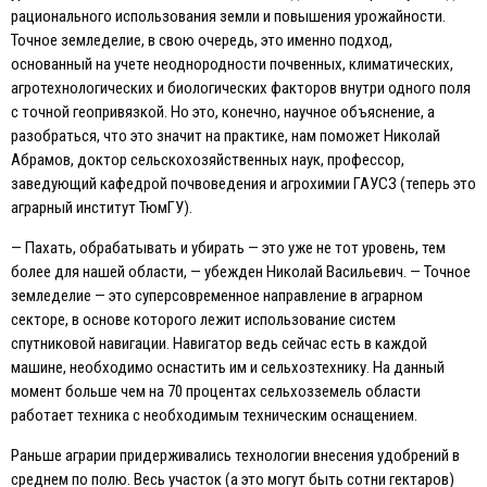
рационального использования земли и повышения урожайности.
Точное земледелие, в свою очередь, это именно подход,
основанный на учете неоднородности почвенных, климатических,
агротехнологических и биологических факторов внутри одного поля
с точной геопривязкой. Но это, конечно, научное объяснение, а
разобраться, что это значит на практике, нам поможет Николай
Абрамов, доктор сельскохозяйственных наук, профессор,
заведующий кафедрой почвоведения и агрохимии ГАУСЗ (теперь это
аграрный институт ТюмГУ).
— Пахать, обрабатывать и убирать — это уже не тот уровень, тем
более для нашей области, — убежден Николай Васильевич. — Точное
земледелие — это суперсовременное направление в аграрном
секторе, в основе которого лежит использование систем
спутниковой навигации. Навигатор ведь сейчас есть в каждой
машине, необходимо оснастить им и сельхозтехнику. На данный
момент больше чем на 70 процентах сельхозземель области
работает техника с необходимым техническим оснащением.
Раньше аграрии придерживались технологии внесения удобрений в
среднем по полю. Весь участок (а это могут быть сотни гектаров)