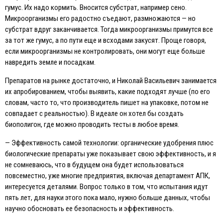
гумус. Их надо кормить. Вносится субстрат, например сено.
Микроорганизмы его радостно съедают, размножаются — но
субстрат вдруг заканчивается. Тогда микроорганизмы примутся все
за тот же гумус, а по пути еще и всходами закусят. Проще говоря,
если микроорганизмы не контролировать, они могут еще больше
навредить земле и посадкам.
Препаратов на рынке достаточно, и Николай Васильевич занимается
их апробированием, чтобы выявить, какие подходят лучше (по его
словам, часто то, что производитель пишет на упаковке, потом не
совпадает с реальностью). В идеале он хотел бы создать
биополигон, где можно проводить тесты в любое время.
— Эффективность самой технологии: органические удобрения плюс
биологические препараты уже показывает свою эффективность, и я
не сомневаюсь, что в будущем она будет использоваться
повсеместно, уже многие предприятия, включая департамент АПК,
интересуется деталями. Вопрос только в том, что испытания идут
пять лет, для науки этого пока мало, нужно больше данных, чтобы
научно обосновать ее безопасность и эффективность.