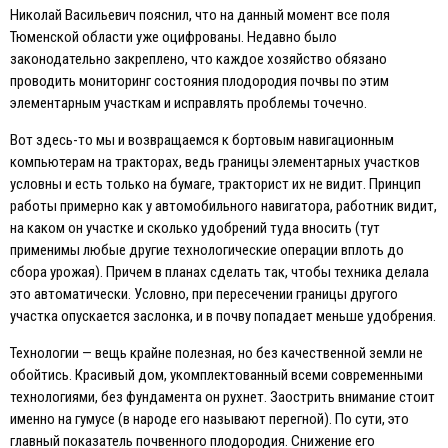
Николай Васильевич пояснил, что на данный момент все поля
Тюменской области уже оцифрованы. Недавно было
законодательно закреплено, что каждое хозяйство обязано
проводить мониторинг состояния плодородия почвы по этим
элементарным участкам и исправлять проблемы точечно.
Вот здесь-то мы и возвращаемся к бортовым навигационным
компьютерам на тракторах, ведь границы элементарных участков
условны и есть только на бумаге, тракторист их не видит. Принцип
работы примерно как у автомобильного навигатора, работник видит,
на каком он участке и сколько удобрений туда вносить (тут
применимы любые другие технологические операции вплоть до
сбора урожая). Причем в планах сделать так, чтобы техника делала
это автоматически. Условно, при пересечении границы другого
участка опускается заслонка, и в почву попадает меньше удобрения.
Технологии — вещь крайне полезная, но без качественной земли не
обойтись. Красивый дом, укомплектованный всеми современными
технологиями, без фундамента он рухнет. Заострить внимание стоит
именно на гумусе (в народе его называют перегной). По сути, это
главный показатель почвенного плодородия. Снижение его