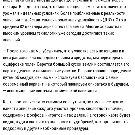
наша наука когда-нибудь дойдет до значений в 137,4 центнера с
гектара. Все дело в том, что биопотенциал земли -это количество
урожая в идеальных условиях. Более приближенные к реальности
значения — действительная возможная урожайность (ДВУ). Это в
среднем 82 центнера зерна с гектара земли. Многие хозяйства с
высоким уровнем технологий уже сегодня достигают таких
значений.
— После того как мы убедились, что у участка есть потенциал и в
него рационально вкладывать силы и средства, мы переходим к
оцифровке полей. Берется большой кусок земли и составляется его
карта с делением на маленькие участки. Раньше границы определяли
путем объездов, сейчас мы используем беспилотники. Самый
современный вариант, на который планируем опираться в будущем,
— использование системы космической навигации.
Карта составляется по снимкам со спутника, потом на нее нужно
нанести описание каждого участка: уровень кислотности почвы,
содержание фосфора, нитратов и так далее. На готовой карте будет
видно, куда и сколько нужно вносить удобрений, как организовать
подкормку и другие необходимые процедуры.