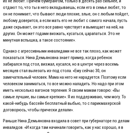
их не любит. Причем бумерангом, только в десять раз сильнее, и
отдают то, что ты в него вкладываешь; если его в семье любят, то
он не понимает, что бывают люди плохие, злые, он с любым пойдет,
любому доверится, а если мать его не любит с самого начала, пусть
даже скрывает, он это все равно чувствует и вымещает на ней, на
других. Он может годами визжать, кусаться, царапаться. Это не
минутная вспышка, а такое состояние».
Однако с агрессивными инвалидами не все так плохо, как может
показаться. Нина Демьяновна знает пример, когда ребенок
забирался под стол, визжал, кусался, но в центре через восемь
месяцев стал вылезать из-под стола. «Eму сейчас 30, он
замечательный человек. Мама на него не нарадуется. Поэтому если
человеком заниматься, то все можно наладить. Но надо при этом
иметь несколько вагонов терпения. Я своим мамам говорю: «Вы
самые лучшие, вы самые крепкие». Я их поддерживаю, чем могу. То
какой-нибудь бассейн бесплатный выбью, то с парикмахерской
договорюсь, чтобы прически делали».
Раньше Нина Демьяновна входила в совет при губернаторе по делам
инвалидов. «И когда там начинали говорить, как у нас хорошо, я в