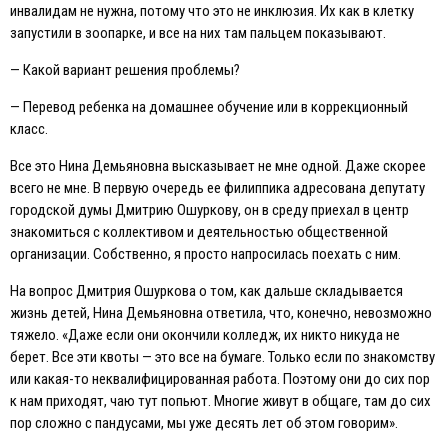
инвалидам не нужна, потому что это не инклюзия. Их как в клетку
запустили в зоопарке, и все на них там пальцем показывают.
— Какой вариант решения проблемы?
— Перевод ребенка на домашнее обучение или в коррекционный
класс.
Все это Нина Демьяновна высказывает не мне одной. Даже скорее
всего не мне. В первую очередь ее филиппика адресована депутату
городской думы Дмитрию Ошуркову, он в среду приехал в центр
знакомиться с коллективом и деятельностью общественной
организации. Собственно, я просто напросилась поехать с ним.
На вопрос Дмитрия Ошуркова о том, как дальше складывается
жизнь детей, Нина Демьяновна ответила, что, конечно, невозможно
тяжело. «Даже если они окончили колледж, их никто никуда не
берет. Все эти квоты — это все на бумаге. Только если по знакомству
или какая-то неквалифицированная работа. Поэтому они до сих пор
к нам приходят, чаю тут попьют. Многие живут в общаге, там до сих
пор сложно с пандусами, мы уже десять лет об этом говорим».