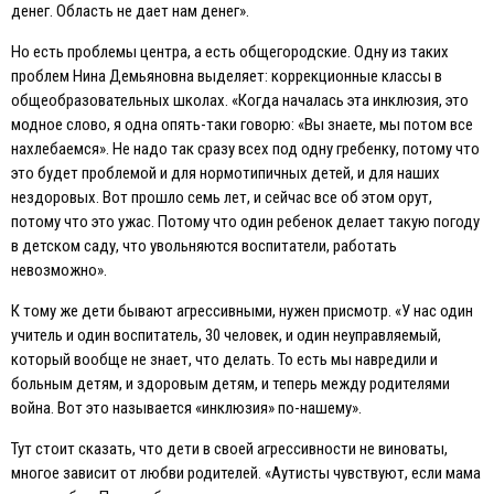
денег. Область не дает нам денег».
Но есть проблемы центра, а есть общегородские. Одну из таких
проблем Нина Демьяновна выделяет: коррекционные классы в
общеобразовательных школах. «Когда началась эта инклюзия, это
модное слово, я одна опять-таки говорю: «Вы знаете, мы потом все
нахлебаемся». Не надо так сразу всех под одну гребенку, потому что
это будет проблемой и для нормотипичных детей, и для наших
нездоровых. Вот прошло семь лет, и сейчас все об этом орут,
потому что это ужас. Потому что один ребенок делает такую погоду
в детском саду, что увольняются воспитатели, работать
невозможно».
К тому же дети бывают агрессивными, нужен присмотр. «У нас один
учитель и один воспитатель, 30 человек, и один неуправляемый,
который вообще не знает, что делать. То есть мы навредили и
больным детям, и здоровым детям, и теперь между родителями
война. Вот это называется «инклюзия» по-нашему».
Тут стоит сказать, что дети в своей агрессивности не виноваты,
многое зависит от любви родителей. «Аутисты чувствуют, если мама