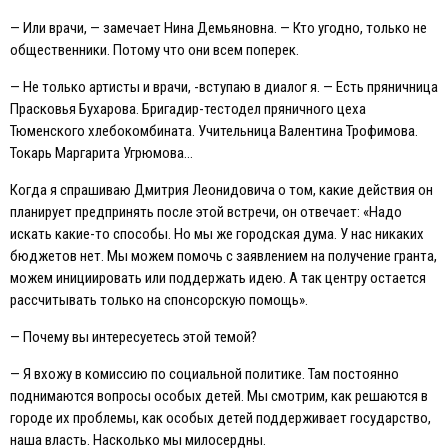
— Или врачи, — замечает Нина Демьяновна. — Кто угодно, только не
общественники. Потому что они всем поперек.
— Не только артисты и врачи, -вступаю в диалог я. — Eсть пряничница
Прасковья Бухарова. Бригадир-тестодел пряничного цеха
Тюменского хлебокомбината. Учительница Валентина Трофимова.
Токарь Маргарита Угрюмова…
Когда я спрашиваю Дмитрия Леонидовича о том, какие действия он
планирует предпринять после этой встречи, он отвечает: «Надо
искать какие-то способы. Но мы же городская дума. У нас никаких
бюджетов нет. Мы можем помочь с заявлением на получение гранта,
можем инициировать или поддержать идею. А так центру остается
рассчитывать только на спонсорскую помощь».
— Почему вы интересуетесь этой темой?
— Я вхожу в комиссию по социальной политике. Там постоянно
поднимаются вопросы особых детей. Мы смотрим, как решаются в
городе их проблемы, как особых детей поддерживает государство,
наша власть. Насколько мы милосердны.