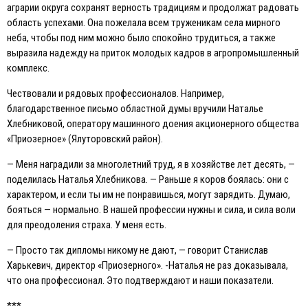
аграрии округа сохранят верность традициям и продолжат радовать
область успехами. Она пожелала всем труженикам села мирного
неба, чтобы под ним можно было спокойно трудиться, а также
выразила надежду на приток молодых кадров в агропромышленный
комплекс.
Чествовали и рядовых профессионалов. Например,
благодарственное письмо областной думы вручили Наталье
Хлебниковой, оператору машинного доения акционерного общества
«Приозерное» (Ялуторовский район).
— Меня наградили за многолетний труд, я в хозяйстве лет десять, —
поделилась Наталья Хлебникова. — Раньше я коров боялась: они с
характером, и если ты им не понравишься, могут зарядить. Думаю,
бояться — нормально. В нашей профессии нужны и сила, и сила воли
для преодоления страха. У меня есть.
— Просто так дипломы никому не дают, — говорит Станислав
Харькевич, директор «Приозерного». -Наталья не раз доказывала,
что она профессионал. Это подтверждают и наши показатели.
***