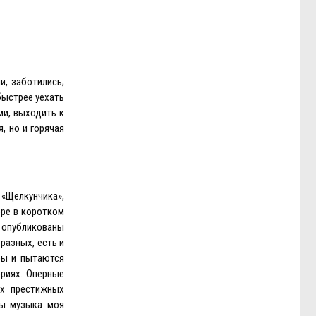
и, заботились;
быстрее уехать
ми, выходить к
, но и горячая
 «Щелкунчика»,
оре в коротком
 опубликованы
разных, есть и
ры и пытаются
ориях. Оперные
ых престижных
бы музыка моя