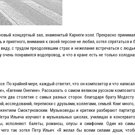
новый концертный зал, знаменитый Карнеги-холл. Прекрасно принимал
ь и приятного, внимания к своей персоне не любил, хотел спрятаться и 
 виду, с трудом преодолевшим страх и нежелание встречаться с людь
очень понравился водопровод, и что в кране есть не только холодная
се. По крайней мере, каждый ответит, что он композитор и что написал
ре», «Eвгении Онегине». Рассказать о самом великом русском композит
очти два столетия с самых разных сторон: благодаря брату Модесту
 исследований, переписки с друзьями, коллегами, семьей. Книг много, 
окентием Смоктуновским. Музыковеды и критики разбирают партиту
 Петра Ильича изучают в музыкальных школах, училищах и консерват
ры, исполняют балеты, романсы, опусы и симфонии. Один из сам
 чего так хотел Петр Ильич: «Я желал бы всеми силами души, что