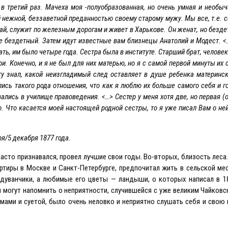
 в третий раз. Мачеха моя -полуобразованная, но очень умная и необы
ежной, беззаветной преданностью своему старому мужу. Мы все, т.е. се
ай, служит по железным дорогам и живет в Харькове. Он женат, но безде
же бездетный. Затем идут известные вам близнецы Анатолий и Модест. <
ть, им было четыре года. Сестра была в институте. Старший брат, человек
. Конечно, и я не был для них матерью, но я с самой первой минуты их 
ыту знал, какой неизгладимый след оставляет в душе ребенка материнс
ись такого рода отношения, что как я люблю их больше самого себя и го
ались в училище правоведения. <…> Сестер у меня хотя две, но первая (
ю. Что касается моей настоящей родной сестры, то я уже писал Вам о не
я/5 декабря 1877 года.
часто признавался, провел лучшие свои годы. Во-вторых, близость леса.
артиры в Москве и Санкт-Петербурге, предпочитал жить в сельской м
одуванчики, а любимые его цветы — ландыши, о которых написал в 1
 могут напомнить о неприятности, случившейся с уже великим Чайковс
иемами и суетой, было очень неловко и неприятно слушать себя и сво