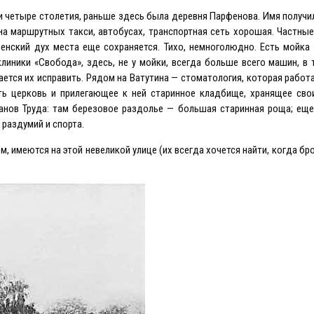
и четыре столетия, раньше здесь была деревня Парфенова. Имя получи
 на маршрутных такси, автобусах, транспортная сеть хорошая. Частны
енский дух места еще сохраняется. Тихо, немноголюдно. Eсть мойка
линики «Свобода», здесь, не у мойки, всегда больше всего машин, в 
тся их исправить. Рядом на Ватутина — стоматология, которая работа
ть церковь и прилегающее к ней старинное кладбище, хранящее сво
анов Труда: там березовое раздолье — большая старинная роща; еще
, раздумий и спорта.
, имеются на этой невеликой улице (их всегда хочется найти, когда бр