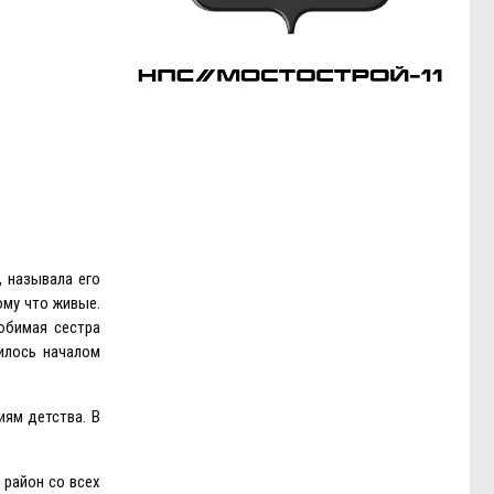
, называла его
ому что живые.
юбимая сестра
илось началом
иям детства. В
 район со всех