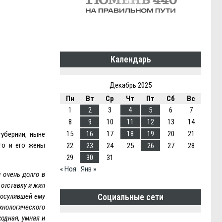
Календарь
Декабрь 2025
Пн
Вт
Ср
Чт
Пт
Сб
Вс
1
2
3
4
5
6
7
8
9
10
11
12
13
14
15
16
17
18
19
20
21
губернии, ныне
го и его жены
22
23
24
25
26
27
28
29
30
31
« Ноя
Янв »
 очень долго в
 отставку и жил
 посулившей ему
Социальные сети
хнологического
ходная, умная и