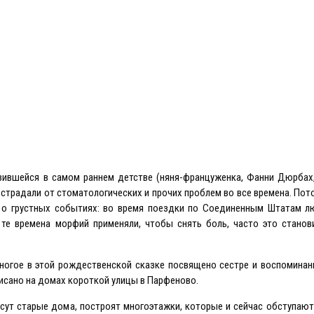
явившейся в самом раннем детстве (няня-француженка, Фанни Дюрбах
и страдали от стоматологических и прочих проблем во все времена. Пот
ет о грустных событиях: во время поездки по Соединенным Штатам л
те времена морфий применяли, чтобы снять боль, часто это станов
ногое в этой рождественской сказке посвящено сестре и воспоминан
писано на домах короткой улицы в Парфеново.
есут старые дома, построят многоэтажки, которые и сейчас обступают