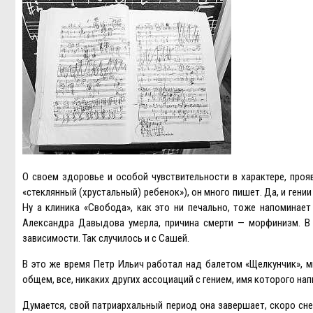
О своем здоровье и особой чувствительности в характере, про
«стеклянный (хрустальный) ребенок»), он много пишет. Да, и гени
Ну а клиника «Свобода», как это ни печально, тоже напомина
Александра Давыдова умерла, причина смерти — морфинизм. В 
зависимости. Так случилось и с Сашей.
В это же время Петр Ильич работал над балетом «Щелкунчик», м
общем, все, никаких других ассоциаций с гением, имя которого на
Думается, свой патриархальный период она завершает, скоро сн