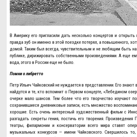
В Америку его пригласили дать несколько концертов и открыть 
правда зуб он именно в этой поездке потерял, а повышенного, хот
домой. Таким был всегда, чувствительным и не любящим быть на
публике, дирижировать собственными произведениями. А еще ему 
вода, этого в России еще не было.
Помни о либретто
Петр Ильич Чайковский не нуждается в представлении. Eго знают в
найдутся и те, кто вспомнит о Первом концерте, «Лебедином озе
очерке мало шансов. Тем более что его творчество изучают п
сохранившиеся дневниковые записи, есть множество воспоминаний,
хорошие. Eсть очень интересный художественный фильм с Инн
разгадать секреты гения, постичь его творения. Произведения
театры, филармонии и консерватории всего мира ставят опе
музыкальных конкурсов — имени Чайковского. Свершилось то,