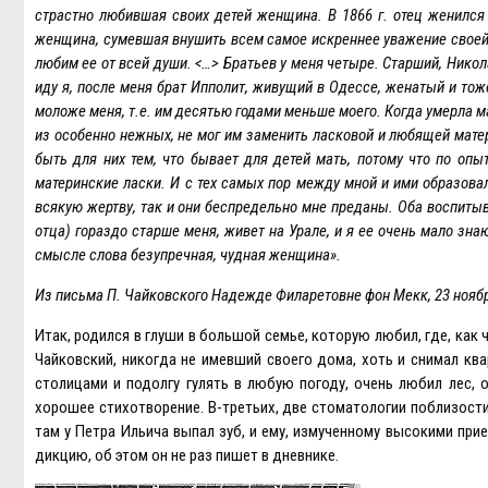
страстно любившая своих детей женщина. В 1866 г. отец женился
женщина, сумевшая внушить всем самое искреннее уважение своей н
любим ее от всей души. <…> Братьев у меня четыре. Старший, Никол
иду я, после меня брат Ипполит, живущий в Одессе, женатый и то
моложе меня, т.е. им десятью годами меньше моего. Когда умерла ма
из особенно нежных, не мог им заменить ласковой и любящей матери
быть для них тем, что бывает для детей мать, потому что по оп
материнские ласки. И с тех самых пор между мной и ими образовал
всякую жертву, так и они беспредельно мне преданы. Оба воспитыв
отца) гораздо старше меня, живет на Урале, и я ее очень мало зна
смысле слова безупречная, чудная женщина».
Из письма П. Чайковского Надежде Филаретовне фон Мекк, 23 ноябр
Итак, родился в глуши в большой семье, которую любил, где, как 
Чайковский, никогда не имевший своего дома, хоть и снимал кв
столицами и подолгу гулять в любую погоду, очень любил лес, 
хорошее стихотворение. В-третьих, две стоматологии поблизости
там у Петра Ильича выпал зуб, и ему, измученному высокими пр
дикцию, об этом он не раз пишет в дневнике.