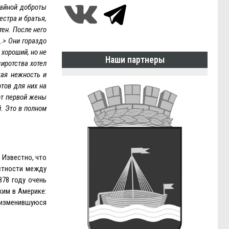
чайной доброты
стра и братья,
тен. После него
…> Они гораздо
 хороший, но не
Наши партнеры
сиротства хотел
кая нежность и
тов для них на
от первой жены
й. Это в полном
 Известно, что
естности между
878 году очень
ким в Америке:
ю изменившуюся