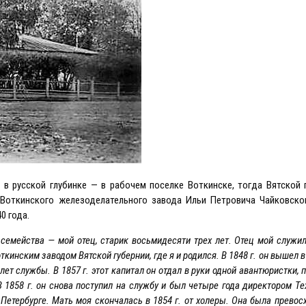
в русской глубинке — в рабочем поселке Воткинске, тогда Вятской 
-Воткинского железоделательного завода Ильи Петровича Чайковско
0 года.
 семейства — мой отец, старик восьмидесяти трех лет. Отец мой служил
кинским заводом Вятской губернии, где я и родился. В 1848 г. он вышел в
лет службы. В 1857 г. этот капитал он отдал в руки одной авантюристки,
В 1858 г. он снова поступил на службу и был четыре года директором Те
в Петербурге. Мать моя скончалась в 1854 г. от холеры. Она была превос