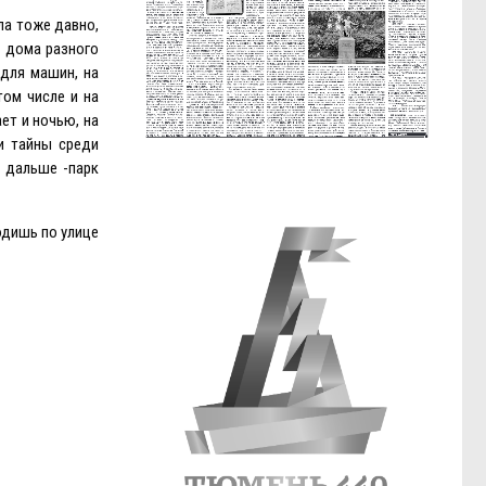
ла тоже давно,
е дома разного
 для машин, на
том числе и на
ет и ночью, на
и тайны среди
 дальше -парк
одишь по улице