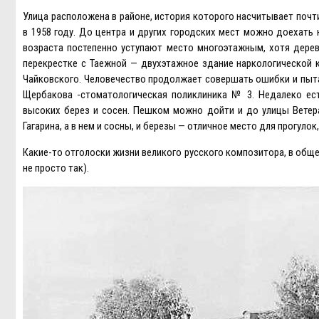
Улица расположена в районе, история которого насчитывает почт
в 1958 году. До центра и других городских мест можно доехать
возраста постепенно уступают место многоэтажным, хотя дерев
перекрестке с Таежной — двухэтажное здание наркологической к
Чайковского. Человечество продолжает совершать ошибки и пытае
Щербакова -стоматологическая поликлиника № 3. Недалеко ес
высоких берез и сосен. Пешком можно дойти и до улицы Ветер
Гагарина, а в нем и сосны, и березы — отличное место для прогулок
Какие-то отголоски жизни великого русского композитора, в общем
не просто так).