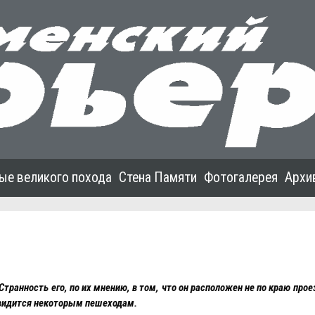
ые великого похода
Стена Памяти
Фотогалерея
Архи
анность его, по их мнению, в том, что он расположен не по краю проез
к видится некоторым пешеходам.