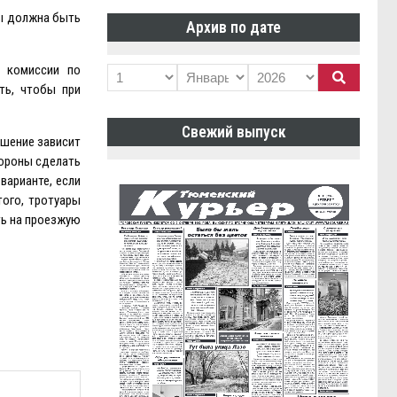
цы должна быть
Архив по дате
 комиссии по
ть, чтобы при
Свежий выпуск
ешение зависит
тороны сделать
варианте, если
того, тротуары
ть на проезжую