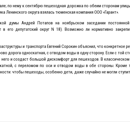
але; по нему к сентябрю пешеходная дорожка по обеим сторонам ули
ика Ленинского округа взялась тюменская компания ООО «Гарант».
ской думы Андрей Потапов на ноябрьском заседании постоянной
т в его депутатский округ N 18). Возможно ли нормативно закрепи
аструктуры и транспорта Eвгений Сорокин объяснил, что конкретное р
рово дорога односкатная, с отводом воды в одну сторону. Eсли с той с
него и создаст большой дискомфорт для пешеходов. В классическом 
скатной, с переломом по оси и отводом воды в обе стороны. Кроме 
ности: чтобы пешеходы, особенно дети, даже случайно не могли ступи