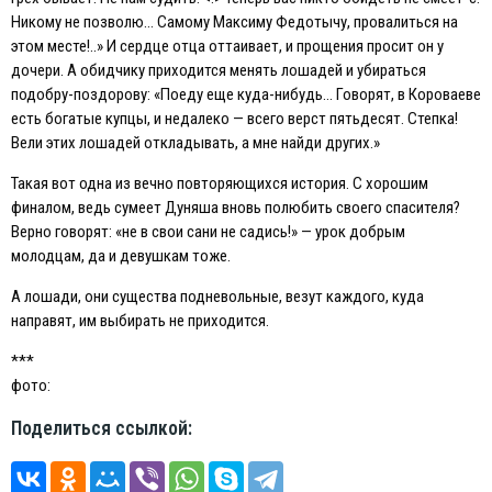
Никому не позволю… Самому Максиму Федотычу, провалиться на
этом месте!..» И сердце отца оттаивает, и прощения просит он у
дочери. А обидчику приходится менять лошадей и убираться
подобру-поздорову: «Поеду еще куда-нибудь… Говорят, в Короваеве
есть богатые купцы, и недалеко — всего верст пятьдесят. Степка!
Вели этих лошадей откладывать, а мне найди других.»
Такая вот одна из вечно повторяющихся история. С хорошим
финалом, ведь сумеет Дуняша вновь полюбить своего спасителя?
Верно говорят: «не в свои сани не садись!» — урок добрым
молодцам, да и девушкам тоже.
А лошади, они существа подневольные, везут каждого, куда
направят, им выбирать не приходится.
***
фото:
Поделиться ссылкой: