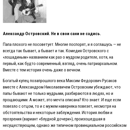
Александр Островский. Не в свои сани не садись.
Папа плохого не посоветует. Многие поспорят, и я соглашусь — не
всегда так бывает, а бывает и так. Комедия Островского с
«лошадиным» названием как раз о мудром родителе, хотя, на
первый, как будто современный, взгляд, очень патриархальном.
Вместе с тем история очень даже о вечном.
Богатый купец позапрошлого века Максим Федорович Русаков
вместе с Александром Николаевичем Островским убеждают, что
папы бывают не только мудрыми, разбираются в людях, но и
прощающими. А может, это мечта описана? Кто знает. И еще если
повезло с отцом, то и с мужем наверняка повезет, несмотря на
обстоятельства и некоторые заблуждения. История любви и
прозрения (вариант «блудной дочери»), произошедшая в
несуществующем, однако же типичном провинциальном российском