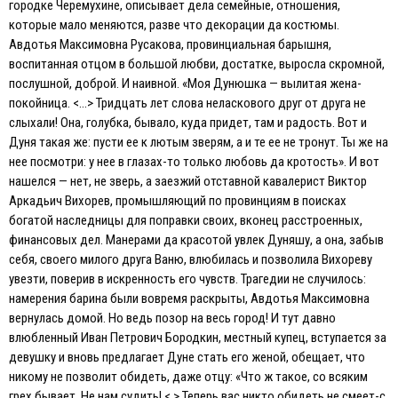
городке Черемухине, описывает дела семейные, отношения,
которые мало меняются, разве что декорации да костюмы.
Авдотья Максимовна Русакова, провинциальная барышня,
воспитанная отцом в большой любви, достатке, выросла скромной,
послушной, доброй. И наивной. «Моя Дунюшка — вылитая жена-
покойница. <…> Тридцать лет слова неласкового друг от друга не
слыхали! Она, голубка, бывало, куда придет, там и радость. Вот и
Дуня такая же: пусти ее к лютым зверям, а и те ее не тронут. Ты же на
нее посмотри: у нее в глазах-то только любовь да кротость». И вот
нашелся — нет, не зверь, а заезжий отставной кавалерист Виктор
Аркадьич Вихорев, промышляющий по провинциям в поисках
богатой наследницы для поправки своих, вконец расстроенных,
финансовых дел. Манерами да красотой увлек Дуняшу, а она, забыв
себя, своего милого друга Ваню, влюбилась и позволила Вихореву
увезти, поверив в искренность его чувств. Трагедии не случилось:
намерения барина были вовремя раскрыты, Авдотья Максимовна
вернулась домой. Но ведь позор на весь город! И тут давно
влюбленный Иван Петрович Бородкин, местный купец, вступается за
девушку и вновь предлагает Дуне стать его женой, обещает, что
никому не позволит обидеть, даже отцу: «Что ж такое, со всяким
грех бывает. Не нам судить! <.> Теперь вас никто обидеть не смеет-с.