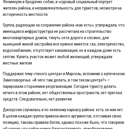
Упомянули и бродячих собак, и «суровый социальный портрет
жителя» района, и непривлекательность для туристов, несмотря на
историчность местности.
Группа, радеющая за сохранение района «как есть», утверждала, что
имеющаяся инфраструктура не рассчитана на строительство
многоквартирных домов, тянуть сети дорого и сложно, для
нынешней жилой застройки все нужное имеется: газ, электричество,
водоснабжение, отсутствует канализация, но в каждом доме есть
септик. Купить участок может любой желающий, утверждали
местные жители.
Поддержал тему «тихого центра» и Марсель, вспомнив о купеческом
Замоскворечье. «А чего там делать, в том тихом центре?» —
парировали сторонники реорганизации. Сегодня туристу делать
нечего в этом районе, нет общественных пространств, нет притока
средств. Следовательно, нет развития.
Дискуссия случилась и по зеленому каркасу района: есть он или нет.
В целом каждая группа привела много аргументов, отстаивая свою
позицию, таковы правила батла, однако похоже было, что говорили
об одном: что район нужно благоустраивать, преобразования