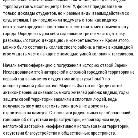
турпродуктов welcome-центра ТюмГУ, формат предполагал не
только доклады студентов, но и разные виды взаимодействия со
слушателями. Нам предложили подумать о том, как видятся
некоторые городские пространства, составить ментальную карту
города. Определить для себя «идеальное третье место», «точку
разрыва», «готовую декорацию» и «секрет местных». Кроме этого,
можно было составить коллаж своего района, а также в командной
игре угадать место на карте с помощью умной колонки и телевизора.
Начали антиконференцию с погружения в историю старой Зареки.
Исследованием этой интересной и сложной городской территории не
первый год занимается студент магистратуры ТюмГУ по
концептуальной урбанистике Марсель Фаттахов. Среди гостей
антиконференции оказалось много жителей района; видимо, годы
защиты своей территории закалили и сплотили людей, ведь
получилось же у них отстоять свои дома, не допустить
строительства кампуса. Сторонники радикальных преобразований
говорили об отсутствии инфраструктуры, неприглядном виде,
неплотной застройке, неэффективном использовании территории,
отсутствии благоустройства и общественных пространств.