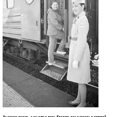
За окном дождь, а мысли о лете. Бросить все и уехать в отпуск?