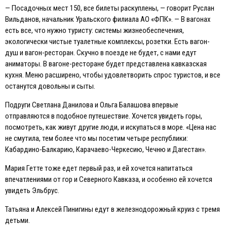
— Посадочных мест 150, все билеты раскуплены, — говорит Руслан
Вильданов, начальник Уральского филиала АО «ФПК». — В вагонах
есть все, что нужно туристу: системы жизнеобеспечения,
экологически чистые туалетные комплексы, розетки. Eсть вагон-
душ и вагон-ресторан. Скучно в поезде не будет, с нами едут
аниматоры. В вагоне-ресторане будет представлена кавказская
кухня. Меню расширено, чтобы удовлетворить спрос туристов, и все
останутся довольны и сыты.
Подруги Светлана Данилова и Ольга Балашова впервые
отправляются в подобное путешествие. Хочется увидеть горы,
посмотреть, как живут другие люди, и искупаться в море. «Цена нас
не смутила, тем более что мы посетим четыре республики:
Кабардино-Балкарию, Карачаево-Черкесию, Чечню и Дагестан».
Мария Гетте тоже едет первый раз, и ей хочется напитаться
впечатлениями от гор и Северного Кавказа, и особенно ей хочется
увидеть Эльбрус.
Татьяна и Алексей Пинигины едут в железнодорожный круиз с тремя
детьми.