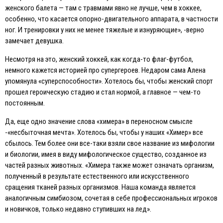
женского балета — там с травмами явно не лучше, чем в хоккее,
особенно, что касается опорно-двигательного аппарата, в частности
ног. И тренировки у них не менее тяжелые и изнуряющие», -верно
замечает девушка.
Несмотря на это, женский хоккей, как когда-то флаг-футбол,
немного кажется историей про супергероев. Недаром сама Алена
упомянула «суперспособности». Хотелось бы, чтобы женский спорт
прошел героическую стадию и стал нормой, а главное — чем-то
постоянным.
Да, еще одно значение слова «химера» в переносном смысле
-«несбыточная мечта». Хотелось бы, чтобы у наших «Химер» все
сбылось. Тем более они все-таки взяли свое название из мифологии
и биологии, имея в виду мифологическое существо, созданное из
частей разных животных. «Химера также может означать организм,
полученный в результате естественного или искусственного
сращения тканей разных организмов. Наша команда является
аналогичным симбиозом, сочетая в себе профессиональных игроков
и новичков, только недавно ступивших на лед».