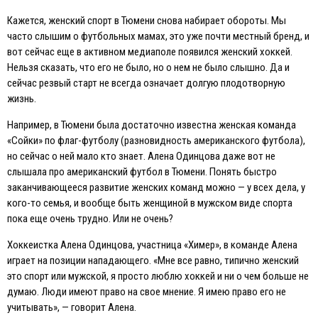
Кажется, женский спорт в Тюмени снова набирает обороты. Мы
часто слышим о футбольных мамах, это уже почти местный бренд, и
вот сейчас еще в активном медиаполе появился женский хоккей.
Нельзя сказать, что его не было, но о нем не было слышно. Да и
сейчас резвый старт не всегда означает долгую плодотворную
жизнь.
Например, в Тюмени была достаточно известна женская команда
«Сойки» по флаг-футболу (разновидность американского футбола),
но сейчас о ней мало кто знает. Алена Одинцова даже вот не
слышала про американский футбол в Тюмени. Понять быстро
заканчивающееся развитие женских команд можно — у всех дела, у
кого-то семья, и вообще быть женщиной в мужском виде спорта
пока еще очень трудно. Или не очень?
Хоккеистка Алена Одинцова, участница «Химер», в команде Алена
играет на позиции нападающего. «Мне все равно, типично женский
это спорт или мужской, я просто люблю хоккей и ни о чем больше не
думаю. Люди имеют право на свое мнение. Я имею право его не
учитывать», — говорит Алена.