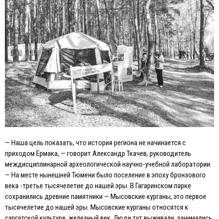
— Наша цель показать, что история региона не начинается с
приходом Eрмака, — говорит Александр Ткачев, руководитель
междисциплинарной археологической научно-учебной лаборатории.
— На месте нынешней Тюмени было поселение в эпоху бронзового
века -третье тысячелетие до нашей эры. В Гагаринском парке
сохранились древние памятники — Мысовские курганы, это первое
тысячелетие до нашей эры. Мысовские курганы относятся к
саргатской культуре, железный век. Люди тут выживали, занимались