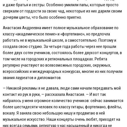
и даже братья и сестры. Особенно умилили папы, которые просто
сверкали от гордости за своих чад, некоторые из них дарили своим
дочерям цветы, что было особенно приятно.
Анастасия Андреевна имеет полное музыкальное образование по
классу «академическое пение» и «фортепиано», но предпочла
работать не в музыкальной школе, а самостоятельно. Поэтому и
создала свою студию. За четыре года работы через нее прошли
более двух сотен учеников, состоялось более двухсот концертов, в
том числе на городских и региональных площадках. Ребята
регулярно участвуют во всевозможных городских, окружных,
всероссийских и международных конкурсах, многие из них получили
звания лауреатов и дипломантов.
— Никакой рекламы я не давала, люди сами начали передавать мой
контакт из рук в руки, — рассказала Анастасия. — И вот так
набралось у меня огромное количество учеников: сейчас занимается
более шестидесяти человек по классу гитары, фортепиано, флейты,
вокалу. Я заняла свою небольшую нишу и продвигаю в ней
музыкальное искусство. Наши концерты очень любят, приходят на
них всегда семьями, репертуар у нас насыщенный и никогда не