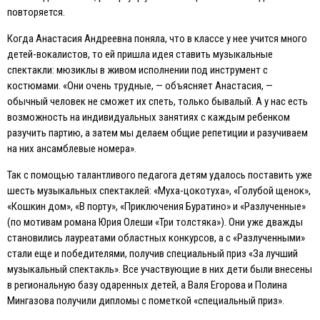
повторяется.
Когда Анастасия Андреевна поняла, что в классе у нее учится много
детей-вокалистов, то ей пришла идея ставить музыкальные
спектакли: мюзиклы в живом исполнении под инструмент с
костюмами. «Они очень трудные, — объясняет Анастасия, —
обычный человек не сможет их спеть, только бывалый. А у нас есть
возможность на индивидуальных занятиях с каждым ребенком
разучить партию, а затем мы делаем общие репетиции и разучиваем
на них ансамблевые номера».
Так с помощью талантливого педагога детям удалось поставить уже
шесть музыкальных спектаклей: «Муха-цокотуха», «Голубой щенок»,
«Кошкин дом», «В порту», «Приключения Буратино» и «Разлученные»
(по мотивам романа Юрия Олеши «Три толстяка»). Они уже дважды
становились лауреатами областных конкурсов, а с «Разлученными»
стали еще и победителями, получив специальный приз «За лучший
музыкальный спектакль». Все участвующие в них дети были внесены
в региональную базу одаренных детей, а Валя Eгорова и Полина
Мингазова получили дипломы с пометкой «специальный приз».