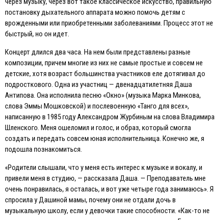
через музыку, через вот такое классическое искусство, правильную
постановку дыхательного аппарата можно помочь детям с
врожденными или приобретенными заболеваниями. Процесс этот не
быстрый, но он идет.
Концерт длился два часа. На нем были представлены разные
композиции, причем многие из них не самые простые и совсем не
детские, хотя возраст большинства участников еле дотягивал до
подросткового. Одна из участниц — двенадцатилетняя Даша
Антипова. Она исполнила песню «Окно» (музыка Марка Минкова,
слова Эммы Мошковской) и послевоенную «Танго для всех»,
написанную в 1985 году Александром Журбиным на слова Владимира
Шленского. Меня ошеломил и голос, и образ, который смогла
создать и передать совсем юная исполнительница. Конечно же, я
подошла познакомиться.
«Родители слышали, что у меня есть интерес к музыке и вокалу, и
привели меня в студию, — рассказала Даша. — Преподаватель мне
очень понравилась, я осталась, и вот уже четыре года занимаюсь». Я
спросила у Дашиной мамы, почему они не отдали дочь в
музыкальную школу, если у девочки такие способности. «Как-то не