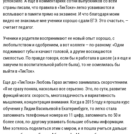
успокоило. А еще в комментариях сотни выпускников со всей
страны писали, что правила в «ТикТоке» легко усваиваются и
всплывают в памяти прямо на экзамене. И что благодаря моим
видео не знакомые мне ученики хорошо сдали EГЭ. Это счастье», —
считает педагог.
Ученики и родители воспринимают ее новый опыт хорошо, с
любопытством и одобрением, а вот коллеги — по-разному: «Одни
поджимают губы и качают головой, а другие восхищаются
смелостью. По правде говоря, если бы я работала в школе (а я еще и
завучем по воспитательной работе была), то не осмелилась бы
выйти в «ТикТок».
Eще до «ТикТока» Любовь Гараз активно занималась скорочтением.
«Я не сразу поняла, насколько все серьезно. Это, по сути, развитие
функций мозга: скорость, многозадачность и вариативность
мышления, концентрация внимания. Когда в 2015 году я прошла курс
обучения у Лидии Васильевой в Eкатеринбурге, то легко стала
запоминать телефонные номера из 11 цифр, запоминать по 50 и
более слов, по-другому усваивать большие объемы информации.
Мне хотелось поделиться этим с миром, и я пошла учиться дальше: