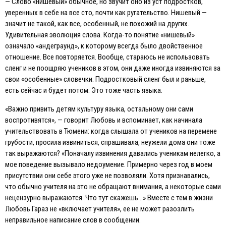
— Слово «нишевый» обычное, но звучит оно из уст подростков,
уверенных в себе на все сто, почти как ругательство. Нишевый —
значит не такой, как все, особенный, не похожий на других.
Удивительная эволюция слова. Когда-то понятие «нишевый»
означало «андеграунд», к которому всегда было двойственное
отношение. Все повторяется. Вообще, стараюсь не использовать
сленг и не поощряю учеников в этом, они даже иногда извиняются за
свои «особенные» словечки. Подростковый сленг был и раньше,
есть сейчас и будет потом. Это тоже часть языка.
«Важно привить детям культуру языка, остальному они сами
воспротивятся», — говорит Любовь и вспоминает, как начинала
учительствовать в Тюмени: когда слышала от учеников на перемене
грубости, просила извиниться, спрашивала, неужели дома они тоже
так выражаются? «Поначалу извинения давались ученикам нелегко, а
мое поведение вызывало недоумение. Примерно через год в моем
присутствии они себе этого уже не позволяли. Хотя признавались,
что обычно учителя на это не обращают внимания, а некоторые сами
нецензурно выражаются. Что тут скажешь…» Вместе с тем в жизни
Любовь Гараз не «включает учителя», ее не может разозлить
неправильное написание слов в сообщении.