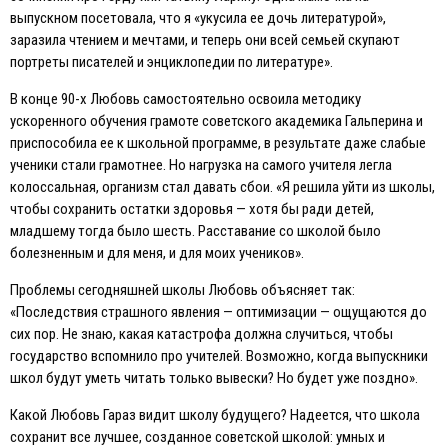
выпускном посетовала, что я «укусила ее дочь литературой»,
заразила чтением и мечтами, и теперь они всей семьей скупают
портреты писателей и энциклопедии по литературе».
В конце 90-х Любовь самостоятельно освоила методику
ускоренного обучения грамоте советского академика Гальперина и
приспособила ее к школьной программе, в результате даже слабые
ученики стали грамотнее. Но нагрузка на самого учителя легла
колоссальная, организм стал давать сбои. «Я решила уйти из школы,
чтобы сохранить остатки здоровья — хотя бы ради детей,
младшему тогда было шесть. Расставание со школой было
болезненным и для меня, и для моих учеников».
Проблемы сегодняшней школы Любовь объясняет так:
«Последствия страшного явления — оптимизации — ощущаются до
сих пор. Не знаю, какая катастрофа должна случиться, чтобы
государство вспомнило про учителей. Возможно, когда выпускники
школ будут уметь читать только вывески? Но будет уже поздно».
Какой Любовь Гараз видит школу будущего? Надеется, что школа
сохранит все лучшее, созданное советской школой: умных и