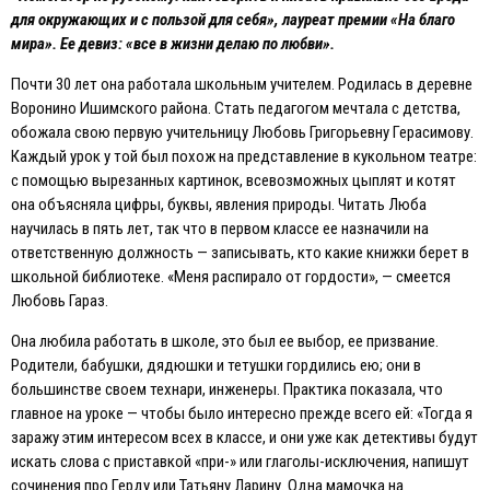
для окружающих и с пользой для себя», лауреат премии «На благо
мира». Eе девиз: «все в жизни делаю по любви».
Почти 30 лет она работала школьным учителем. Родилась в деревне
Воронино Ишимского района. Стать педагогом мечтала с детства,
обожала свою первую учительницу Любовь Григорьевну Герасимову.
Каждый урок у той был похож на представление в кукольном театре:
с помощью вырезанных картинок, всевозможных цыплят и котят
она объясняла цифры, буквы, явления природы. Читать Люба
научилась в пять лет, так что в первом классе ее назначили на
ответственную должность — записывать, кто какие книжки берет в
школьной библиотеке. «Меня распирало от гордости», — смеется
Любовь Гараз.
Она любила работать в школе, это был ее выбор, ее призвание.
Родители, бабушки, дядюшки и тетушки гордились ею; они в
большинстве своем технари, инженеры. Практика показала, что
главное на уроке — чтобы было интересно прежде всего ей: «Тогда я
заражу этим интересом всех в классе, и они уже как детективы будут
искать слова с приставкой «при-» или глаголы-исключения, напишут
сочинения про Герду или Татьяну Ларину. Одна мамочка на