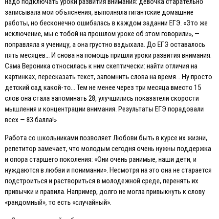
надо подключать уроки развития внимания: девочка старательно
записывала мои объяснения, выполняла гигантские домашние
работы, но бесконечно ошибалась в каждом задании EГЭ. «Это же
исключение, мы с тобой на прошлом уроке об этом говорили», —
поправляла я ученицу, а она грустно вздыхала. До EГЭ оставалось
пять месяцев… И снова на помощь пришли уроки развития внимания.
Сама Вероника относилась к ним скептически: найти отличия на
картинках, пересказать текст, запомнить слова на время… Ну просто
детский сад какой-то… Тем не менее через три месяца вместо 15
слов она стала запоминать 28, улучшились показатели скорости
мышления и концентрации внимания. Результаты EГЭ порадовали
всех — 83 балла!»
Работа со школьниками позволяет Любови быть в курсе их жизни,
репетитор замечает, что молодым сегодня очень нужны поддержка
и опора старшего поколения: «Они очень ранимые, наши дети, и
нуждаются в любви и понимании». Несмотря на это она не старается
подстроиться и раствориться в молодежной среде, перенять их
привычки и правила. Например, долго не могла привыкнуть к слову
«рандомный», то есть «случайный».