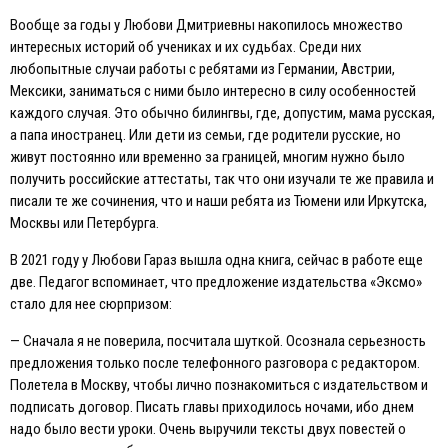
Вообще за годы у Любови Дмитриевны накопилось множество
интересных историй об учениках и их судьбах. Среди них
любопытные случаи работы с ребятами из Германии, Австрии,
Мексики, заниматься с ними было интересно в силу особенностей
каждого случая. Это обычно билингвы, где, допустим, мама русская,
а папа иностранец. Или дети из семьи, где родители русские, но
живут постоянно или временно за границей, многим нужно было
получить российские аттестаты, так что они изучали те же правила и
писали те же сочинения, что и наши ребята из Тюмени или Иркутска,
Москвы или Петербурга.
В 2021 году у Любови Гараз вышла одна книга, сейчас в работе еще
две. Педагог вспоминает, что предложение издательства «Эксмо»
стало для нее сюрпризом:
— Сначала я не поверила, посчитала шуткой. Осознала серьезность
предложения только после телефонного разговора с редактором.
Полетела в Москву, чтобы лично познакомиться с издательством и
подписать договор. Писать главы приходилось ночами, ибо днем
надо было вести уроки. Очень выручили тексты двух повестей о