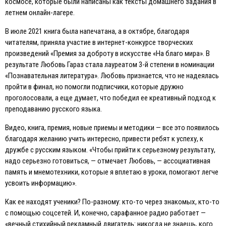
космосе, которые были написаны как тексты домашнего задания в
летнем онлайн-лагере.
В июле 2021 книга была напечатана, а в октябре, благодаря
читателям, приняла участие в интернет-конкурсе творческих
произведений «Премия за доброту в искусстве «На благо мира». В
результате Любовь Гараз стала лауреатом 3-й степени в номинации
«Познавательная литература». Любовь признается, что не надеялась
пройти в финал, но помогли подписчики, которые дружно
проголосовали, а еще думает, что победил ее креативный подход к
преподаванию русского языка.
Видео, книга, премия, новые приемы и методики — все это появилось
благодаря желанию учить интересно, привести ребят к успеху, к
дружбе с русским языком. «Чтобы прийти к серьезному результату,
надо серьезно готовиться, — отмечает Любовь, — ассоциативная
память и мнемотехники, которые я вплетаю в уроки, помогают легче
усвоить информацию».
Как ее находят ученики? По-разному: кто-то через знакомых, кто-то
с помощью соцсетей. И, конечно, сарафанное радио работает —
«вечный стихийный рекламный двигатель: никогда не знаешь, кого