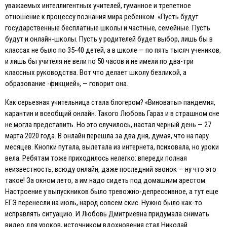
уважаемых интеллигентных учителей, гуманное и трепетное
отношение к процессу познания мира ребенком. «Пусть будут
государственные бесплатные школы и частные, семейные. Пусть
будут и онлайн-школы. Пусть у родителей будет выбор, лишь бы в
классах не было по 35-40 детей, а в школе — по пять тысяч учеников,
и лишь бы учителя не вели по 50 часов и не имели по два-три
классных руководства. Вот что делает школу безликой, а
образование -фикцией», — говорит она.
Как серьезная учительница стала блогером? «Виноваты» пандемия,
карантин и всеобщий онлайн. Такого Любовь Гараз и в страшном сне
не могла представить. Но это случилось, настал черный день — 27
марта 2020 года. В онлайн перешла за два дня, думая, что на пару
месяцев. Кнопки путала, вылетала из интернета, психовала, но уроки
вела. Ребятам тоже приходилось нелегко: впереди полная
неизвестность, всюду онлайн, даже последний звонок — ну что это
такое! За окном лето, а им надо сидеть под домашним арестом.
Настроение у выпускников было тревожно-депрессивное, а тут еще
EГЭ перенесли на июль, народ совсем скис. Нужно было как-то
исправлять ситуацию. И Любовь Дмитриевна придумала снимать
видео для уроков, источником вдохновения стал Николай