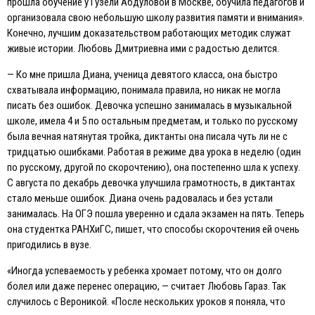
прошла обучение у Гузели Абдуловой в Москве, обучила педагогов и
организовала свою небольшую школу развития памяти и внимания».
Конечно, лучшим доказательством работающих методик служат
живые истории. Любовь Дмитриевна ими с радостью делится.
— Ко мне пришла Диана, ученица девятого класса, она быстро
схватывала информацию, понимала правила, но никак не могла
писать без ошибок. Девочка успешно занималась в музыкальной
школе, имела 4 и 5 по остальным предметам, и только по русскому
была вечная натянутая тройка, диктанты она писала чуть ли не с
тридцатью ошибками. Работая в режиме два урока в неделю (один
по русскому, другой по скорочтению), она постепенно шла к успеху.
С августа по декабрь девочка улучшила грамотность, в диктантах
стало меньше ошибок. Диана очень радовалась и без устали
занималась. На ОГЭ пошла уверенно и сдала экзамен на пять. Теперь
она студентка РАНХиГС, пишет, что способы скорочтения ей очень
пригодились в вузе.
«Иногда успеваемость у ребенка хромает потому, что он долго
болел или даже перенес операцию, — считает Любовь Гараз. Так
случилось с Вероникой. «После нескольких уроков я поняла, что