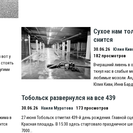
ы
Сухое нам то
снится
30.06.26
Юлия Кив
182 просмотров
 вот у
, стоять
Вчерашний ливень в 
угими
ткнул нас в слабые м
любимые мозоли. Анд
Юлия Киви, Иннв Бар
Тобольск развернулся на все 439
30.06.26
Наиля Муратова
173 просмотров
жима в
27 июня Тобольск отметил 439-й день рождения. Главной сц
ится
Красная площадь. В 15:30 здесь стартовало праздничное ше
7000…