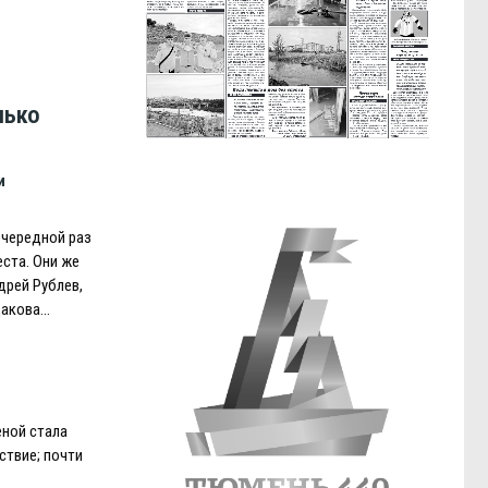
лько
и
очередной раз
еста. Они же
рей Рублев,
дакова…
еной стала
ствие; почти