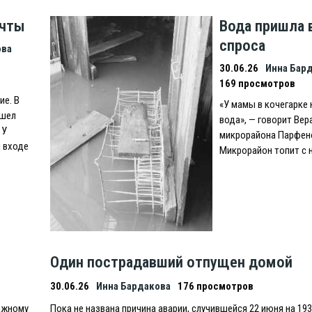
ечты
Вода пришла 
спроса
ова
30.06.26
Инна Бар
169 просмотров
ие. В
«У мамы в кочегарке
ошел
вода», — говорит Вер
 У
микрорайона Парфен
 входе
Микрорайон топит с 
Один пострадавший отпущен домой
30.06.26
Инна Бардакова
176 просмотров
тажному
Пока не названа причина аварии, случившейся 22 июня на 19