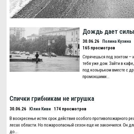
Дождь дает сил
30.06.26
Полина Кузина
165 просмотров
Спрячешься под зонтом — и
тебя уже дом. Зайти в кафе
под козырьком вместе с др
промокшими…
Спички грибникам не игрушка
30.06.26
Юлия Киви
174 просмотров
В воскресенье истек срок действия особого противопожарного ре
лесах области. Но пожароопасный сезон еще не закончился. Он дл
до…