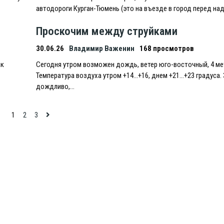
автодороги Курган-Тюмень (это на въезде в город перед н
Проскочим между струйками
30.06.26
Владимир Важенин
168 просмотров
ак
Сегодня утром возможен дождь, ветер юго-восточный, 4 мет
Температура воздуха утром +14…+16, днем +21…+23 градуса.
дождливо,…
1
2
3