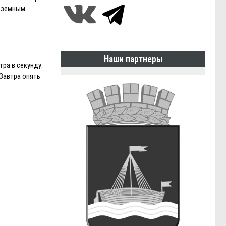
адземным…
Наши партнеры
ра в секунду.
 Завтра опять