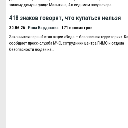
жилому дому на улице Малыгина, 4 в седьмом часу вечера….
418 знаков говорят, что купаться нельзя
30.06.26
Инна Бардакова
171 просмотров
Закончился первый этап акции «Вода — безопасная территория». К
сообщает пресс-служба МЧС, сотрудники центра ГИМС и отдела
безопасности людей на…
Навигация
по
записям