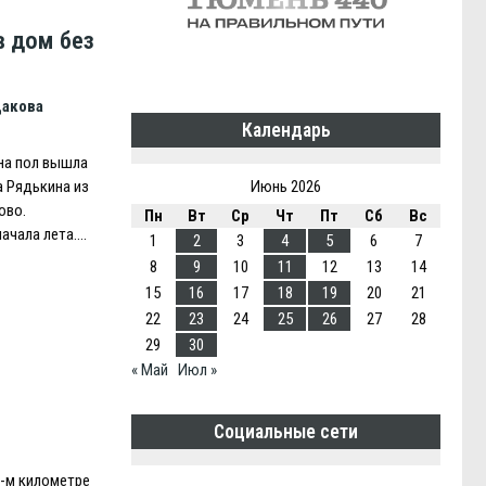
в дом без
дакова
Календарь
 на пол вышла
Июнь 2026
а Рядькина из
ово.
Пн
Вт
Ср
Чт
Пт
Сб
Вс
начала лета….
1
2
3
4
5
6
7
8
9
10
11
12
13
14
15
16
17
18
19
20
21
22
23
24
25
26
27
28
29
30
« Май
Июл »
Социальные сети
3-м километре