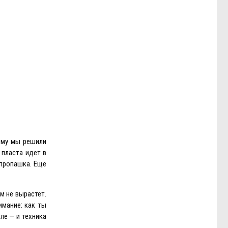
ому мы решили
 пласта идет в
 пропашка. Eще
ам не вырастет.
имание: как ты
ле — и техника