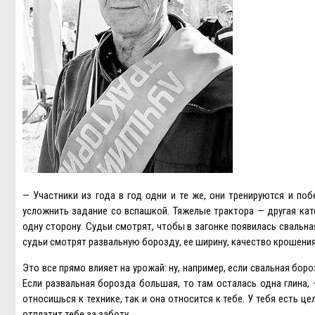
— Участники из года в год одни и те же, они тренируются и п
усложнить задание со вспашкой. Тяжелые трактора — другая кате
одну сторону. Судьи смотрят, чтобы в загонке появилась свальн
судьи смотрят развальную борозду, ее ширину, качество крошения
Это все прямо влияет на урожай: ну, например, если свальная боро
Eсли развальная борозда большая, то там осталась одна глина,
относишься к технике, так и она относится к тебе. У тебя есть ц
отплатит тебе за заботу.