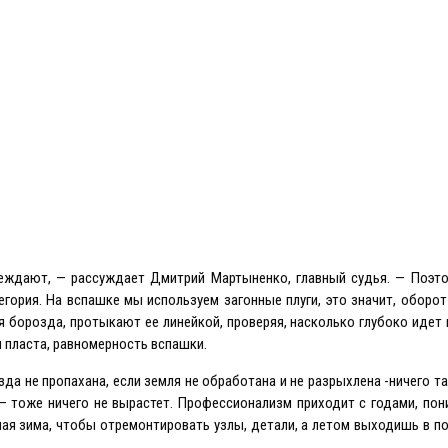
обеждают, — рассуждает Дмитрий Мартыненко, главный судья. — Поэт
гория. На вспашке мы используем загонные плуги, это значит, оборот
ая борозда, протыкают ее линейкой, проверяя, насколько глубоко идет
 пласта, равномерность вспашки.
зда не пропахана, если земля не обработана и не разрыхлена -ничего т
 — тоже ничего не вырастет. Профессионализм приходит с годами, пон
елая зима, чтобы отремонтировать узлы, детали, а летом выходишь в по