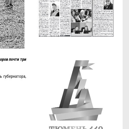
оров почти три
ь губернатора,