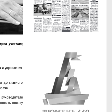
дили участниц
 и управления.
ы до главного
врача.
, руководители
иносить пользу