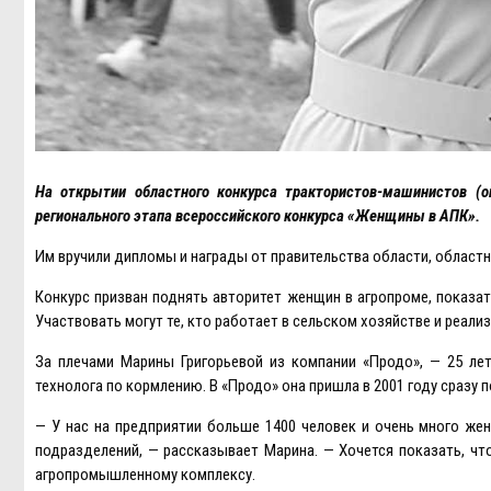
На открытии областного конкурса трактористов-машинистов (о
регионального этапа всероссийского конкурса «Женщины в АПК».
Им вручили дипломы и награды от правительства области, област
Конкурс призван поднять авторитет женщин в агропроме, показат
Участвовать могут те, кто работает в сельском хозяйстве и реали
За плечами Марины Григорьевой из компании «Продо», — 25 ле
технолога по кормлению. В «Продо» она пришла в 2001 году сразу 
— У нас на предприятии больше 1400 человек и очень много жен
подразделений, — рассказывает Марина. — Хочется показать, чт
агропромышленному комплексу.