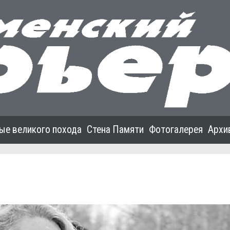
ые великого похода
Стена Памяти
Фотогалерея
Архи