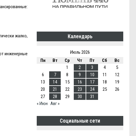
ансированные:
тически жалко,
Календарь
Июль 2026
яют инженерные
Пн
Вт
Ср
Чт
Пт
Сб
Вс
1
2
3
4
5
6
7
8
9
10
11
12
13
14
15
16
17
18
19
20
21
22
23
24
25
26
27
28
29
30
31
« Июн
Авг »
Социальные сети