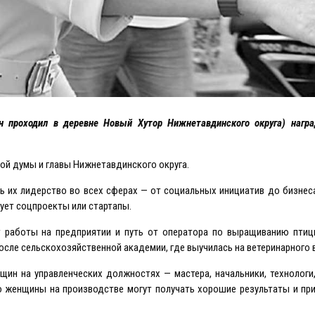
н проходил в деревне Новый Хутор Нижнетавдинского округа) награ
ной думы и главы Нижнетавдинского округа.
ь их лидерство во всех сферах — от социальных инициатив до бизнеса
зует соцпроекты или стартапы.
т работы на предприятии и путь от оператора по выращиванию птиц
после сельскохозяйственной академии, где выучилась на ветеринарного 
щин на управленческих должностях — мастера, начальники, технологи
о женщины на производстве могут получать хорошие результаты и пр