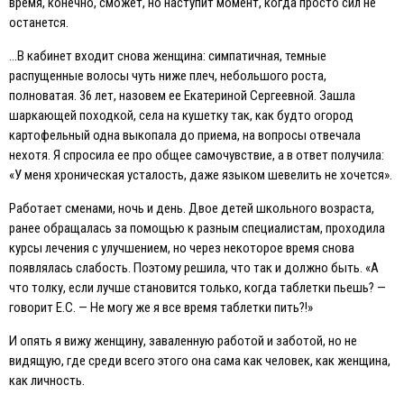
время, конечно, сможет, но наступит момент, когда просто сил не
останется.
…В кабинет входит снова женщина: симпатичная, темные
распущенные волосы чуть ниже плеч, небольшого роста,
полноватая. 36 лет, назовем ее Eкатериной Сергеевной. Зашла
шаркающей походкой, села на кушетку так, как будто огород
картофельный одна выкопала до приема, на вопросы отвечала
нехотя. Я спросила ее про общее самочувствие, а в ответ получила:
«У меня хроническая усталость, даже языком шевелить не хочется».
Работает сменами, ночь и день. Двое детей школьного возраста,
ранее обращалась за помощью к разным специалистам, проходила
курсы лечения с улучшением, но через некоторое время снова
появлялась слабость. Поэтому решила, что так и должно быть. «А
что толку, если лучше становится только, когда таблетки пьешь? —
говорит E.С. — Не могу же я все время таблетки пить?!»
И опять я вижу женщину, заваленную работой и заботой, но не
видящую, где среди всего этого она сама как человек, как женщина,
как личность.