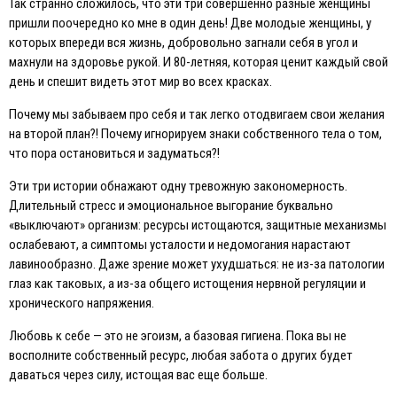
Так странно сложилось, что эти три совершенно разные женщины
пришли поочередно ко мне в один день! Две молодые женщины, у
которых впереди вся жизнь, добровольно загнали себя в угол и
махнули на здоровье рукой. И 80-летняя, которая ценит каждый свой
день и спешит видеть этот мир во всех красках.
Почему мы забываем про себя и так легко отодвигаем свои желания
на второй план?! Почему игнорируем знаки собственного тела о том,
что пора остановиться и задуматься?!
Эти три истории обнажают одну тревожную закономерность.
Длительный стресс и эмоциональное выгорание буквально
«выключают» организм: ресурсы истощаются, защитные механизмы
ослабевают, а симптомы усталости и недомогания нарастают
лавинообразно. Даже зрение может ухудшаться: не из-за патологии
глаз как таковых, а из-за общего истощения нервной регуляции и
хронического напряжения.
Любовь к себе — это не эгоизм, а базовая гигиена. Пока вы не
восполните собственный ресурс, любая забота о других будет
даваться через силу, истощая вас еще больше.