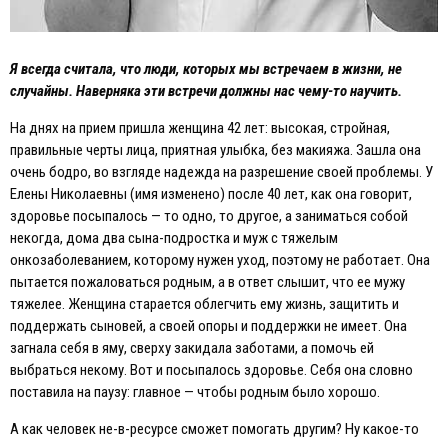
Я всегда считала, что люди, которых мы встречаем в жизни, не
случайны. Наверняка эти встречи должны нас чему-то научить.
На днях на прием пришла женщина 42 лет: высокая, стройная,
правильные черты лица, приятная улыбка, без макияжа. Зашла она
очень бодро, во взгляде надежда на разрешение своей проблемы. У
Eлены Николаевны (имя изменено) после 40 лет, как она говорит,
здоровье посыпалось — то одно, то другое, а заниматься собой
некогда, дома два сына-подростка и муж с тяжелым
онкозаболеванием, которому нужен уход, поэтому не работает. Она
пытается пожаловаться родным, а в ответ слышит, что ее мужу
тяжелее. Женщина старается облегчить ему жизнь, защитить и
поддержать сыновей, а своей опоры и поддержки не имеет. Она
загнала себя в яму, сверху закидала заботами, а помочь ей
выбраться некому. Вот и посыпалось здоровье. Себя она словно
поставила на паузу: главное — чтобы родным было хорошо.
А как человек не-в-ресурсе сможет помогать другим? Ну какое-то