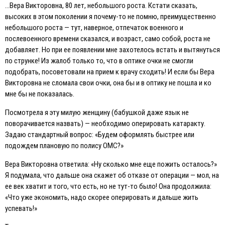
…Вера Викторовна, 80 лет, небольшого роста. Кстати сказать,
высоких в этом поколении я почему-то не помню, преимущественно
небольшого роста — тут, наверное, отпечаток военного и
послевоенного времени сказался, и возраст, само собой, роста не
добавляет. Но при ее появлении мне захотелось встать и вытянуться
по струнке! Из жалоб только то, что в оптике очки не смогли
подобрать, посоветовали на прием к врачу сходить! И если бы Вера
Викторовна не сломала свои очки, она бы и в оптику не пошла и ко
мне бы не показалась.
Посмотрела я эту милую женщину (бабушкой даже язык не
поворачивается назвать) — необходимо оперировать катаракту.
Задаю стандартный вопрос: «Будем оформлять быстрее или
подождем плановую по полису ОМС?»
Вера Викторовна ответила: «Ну сколько мне еще пожить осталось?»
Я подумала, что дальше она скажет об отказе от операции — мол, на
ее век хватит и того, что есть, но не тут-то было! Она продолжила:
«Что уже экономить, надо скорее оперировать и дальше жить
успевать!»