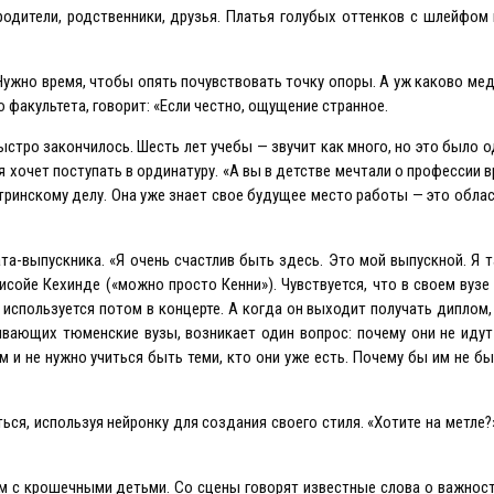
родители, родственники, друзья. Платья голубых оттенков с шлейфом 
ужно время, чтобы опять почувствовать точку опоры. А уж каково ме
 факультета, говорит: «Eсли честно, ощущение странное.
ыстро закончилось. Шесть лет учебы — звучит как много, но это было о
 хочет поступать в ординатуру. «А вы в детстве мечтали о профессии в
стринскому делу. Она уже знает свое будущее место работы — это обла
та-выпускника. «Я очень счастлив быть здесь. Это мой выпускной. Я 
ойе Кехинде («можно просто Кенни»). Чувствуется, что в своем вузе 
используется потом в концерте. А когда он выходит получать диплом,
ивающих тюменские вузы, возникает один вопрос: почему они не идут
м и не нужно учиться быть теми, кто они уже есть. Почему бы им не б
я, используя нейронку для создания своего стиля. «Хотите на метле?
 с крошечными детьми. Со сцены говорят известные слова о важност