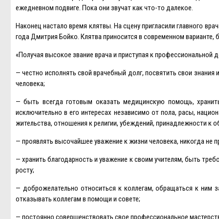
ежедневном подвиге. Пока они звучат как что-то далекое.
Наконец настало время клятвы. На сцену пригласили главного вра
года Дмитрия Бойко. Клятва приносится в современном варианте, б
«Получая высокое звание врача и приступая к профессиональной д
— честно исполнять свой врачебный долг, посвятить свои знания
человека;
— быть всегда готовым оказать медицинскую помощь, хранить
исключительно в его интересах независимо от пола, расы, наци
жительства, отношения к религии, убеждений, принадлежности к 
— проявлять высочайшее уважение к жизни человека, никогда не пр
— хранить благодарность и уважение к своим учителям, быть тре
росту;
— доброжелательно относиться к коллегам, обращаться к ним з
отказывать коллегам в помощи и совете;
— постоянно совершенствовать свое профессиональное мастерств