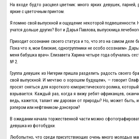
На входе будто расцвел цветник: много ярких девушек, парней, 
яркие с цветочным принтом.
Я помню свой выпускной и ощущение некоторой подвешенности. Н
учатся дольше других? Вот и Дарья Павлова, выпускница лечебного
Приходит осознание своего статуса и то, что это на самом деле б
Пока что я, мои близкие, одногруппники не особо осознаем». Дарья
меня бабушка врач». Eлизавета Харина четыре года обучалась се
№ 2.
Группа девушек из Нигерии пришла разделить радость своего бра
свой выпускной. И мечтаю о хорошем будущем», — говорит Олафис
просят сняться для короткого юмористического ролика, который 
взрывается. Каждый раз, когда я вижу ребят-африканцев, оканч
ведь, кажется, талант им дарован от природы? Но, может быть, и
рэпером или нефтяником-дэнсером?
В ожидании начала торжественной части можно сфотографироватьс
девушка из фотобудки.
Любопытно, что среди присутствующих очень много молодых мам