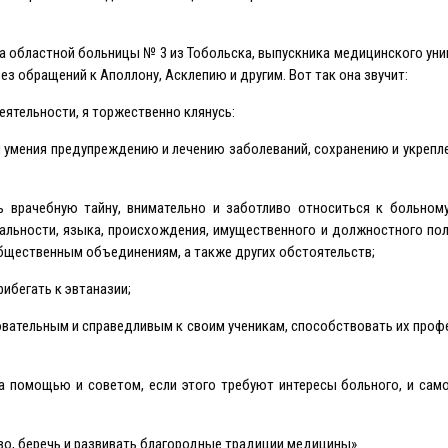
ча областной больницы № 3 из Тобольска, выпускника медицинского уни
ез обращений к Аполлону, Асклепию и другим. Вот так она звучит:
еятельности, я торжественно клянусь:
 и умения предупреждению и лечению заболеваний, сохранению и укреп
 врачебную тайну, внимательно и заботливо относиться к больному
ональности, языка, происхождения, имущественного и должностного по
общественным объединениям, а также других обстоятельств;
ибегать к эвтаназии;
бовательным и справедливым к своим ученикам, способствовать их про
а помощью и советом, если этого требуют интересы больного, и сам
о, беречь и развивать благородные традиции медицины».