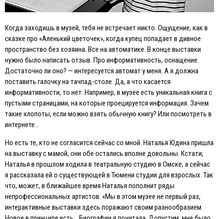
Когда заходишь в музей, тебя не встречает никто. Ощущение, как в
сказке про «Аленький цветочек», когда купец попадает в дивное
пространство без хозяина. Все на автоматике. В конце выставки
нужно было написать отзыв. Про информативность, оснащение.
Достаточно ли оно? — интересуется автомат у меня. А я должна
поставить галочку на тачпад-столе. Да, а что касается
информативности, то нет. Например, в музее есть уникальная книга с
пустыми страницами, на которые проецируется информация. Зачем
такие хлопоты, если можно взять обычную книгу? Или посмотреть в
интернете…
Но есть те, кто не согласится сейчас со мной. Наталья Юдина пришла
на выставку с мамой, они обе остались вполне довольны. Кстати,
Наталья в прошлом ходила в театральную студию в Омске, а сейчас
я рассказала ей о существующей в Тюмени студии для взрослых. Так
что, может, в ближайшее время Наталья пополнит ряды
непрофессиональных артистов. «Мы в этом музее не первый раз,
интерактивные выставки здесь поражают своим разнообразием.
Новое в принципе есть… Биографии я почитала. Допустим, мне было