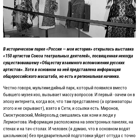
В историческом парке «Россия — моя история» открылась выставка
«150 артистов Союза театральных деятелей», посвященная некогда
существовавшему «Обществу взаимного вспоможения русских
артистов». Хотя в основном на ней представлена информация
общероссийского масштаба, но есть и региональная начинка.
Честно говоря, мультимедийный парк, который появился вместо
бывшего музея изо, вызывает массу вопросов. И первый -зачем он в
эпоху интернета, когда все, что там представлено (а организаторы
этого и не скрывают), взято в Сети, и ссылки есть. Миронов,
Смоктуновский, Мейерхольд смешались как кони и люди у
Лермонтова. Информация расположена на электронных панелях, на
стенах и на тач-столах. И человек (я думаю, что в основном водят
школьников) без предварительной подготовки уйдет оттуда с точно