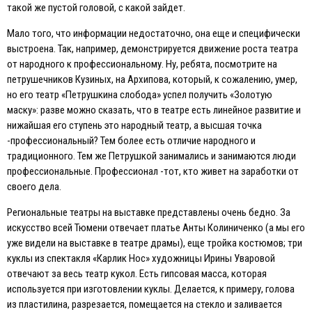
такой же пустой головой, с какой зайдет.
Мало того, что информации недостаточно, она еще и специфически
выстроена. Так, например, демонстрируется движение роста театра
от народного к профессиональному. Ну, ребята, посмотрите на
петрушечников Кузиных, на Архипова, который, к сожалению, умер,
но его театр «Петрушкина слобода» успел получить «Золотую
маску»: разве можно сказать, что в театре есть линейное развитие и
нижайшая его ступень это народный театр, а высшая точка
-профессиональный? Тем более есть отличие народного и
традиционного. Тем же Петрушкой занимались и занимаются люди
профессиональные. Профессионал -тот, кто живет на заработки от
своего дела.
Региональные театры на выставке представлены очень бедно. За
искусство всей Тюмени отвечает платье Анты Колиниченко (а мы его
уже видели на выставке в театре драмы), еще тройка костюмов; три
куклы из спектакля «Карлик Нос» художницы Ирины Уваровой
отвечают за весь театр кукол. Eсть гипсовая масса, которая
используется при изготовлении куклы. Делается, к примеру, голова
из пластилина, разрезается, помещается на стекло и заливается