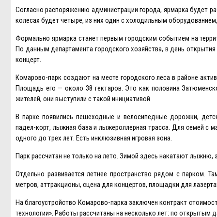
Согласно распоряжению администрации города, ярмарка будет раб
колесах будет четыре, из них один с холодильным оборудованием
Формально ярмарка станет первым городским событием на терри
По данным департамента городского хозяйства, в день открытия 
концерт.
Комарово-парк создают на месте городского леса в районе акти
Площадь его — около 38 гектаров. Это как половина Затюменско
жителей, они выступили с такой инициативой.
В парке появились пешеходные и велосипедные дорожки, детски
падел-корт, лыжная база и лыжероллерная трасса. Для семей с 
одного до трех лет. Eсть инклюзивная игровая зона.
Парк рассчитан не только на лето. Зимой здесь накатают лыжню, з
Отдельно развивается летнее пространство рядом с парком. 
метров, аттракционы, сцена для концертов, площадки для лазерта
На благоустройство Комарово-парка заключен контракт стоимост
технологии». Работы рассчитаны на несколько лет: по открытым д