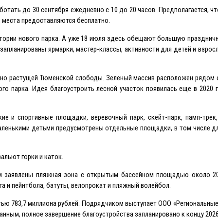
отать до 30 сентября ежедневно с 10 до 20 часов. Предполагается, чт
, места предоставляются бесплатно.
тории нового парка. А уже 18 июля здесь обещают большую празднич
запланированы ярмарки, мастер-классы, активности для детей и взрос
вно растущей Тюменской слободы. Зеленый массив расположен рядом 
го парка. Идея благоустроить лесной участок появилась еще в 2020 
е и спортивные площадки, веревочный парк, скейт-парк, памп-трек,
маленькими детьми предусмотрены отдельные площадки, в том числе 
альют горки и каток.
Там заявлены пляжная зона с открытым бассейном площадью около 2
га и пейнтбола, батуты, велопрокат и пляжный волейбол.
ью 783,7 миллиона рублей. Подрядчиком выступает ООО «Региональны
анным, полное завершение благоустройства запланировано к концу 2026