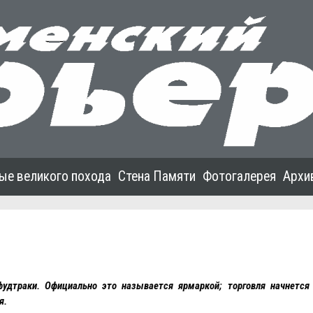
ые великого похода
Стена Памяти
Фотогалерея
Архи
фудтраки. Официально это называется ярмаркой; торговля начнется
я.