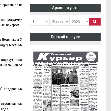
о прилавков на
Архив по дате
ную программу.
лых, вечером —
Свежий выпуск
с Ямальским-2.
году у местных
 воркаут-зона,
для малышей от
00 квадратных
е строительные
 года.