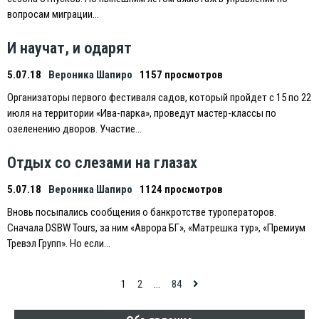
вопросам миграции…
И научат, и одарят
5.07.18
Вероника Шапиро
1157 просмотров
Организаторы первого фестиваля садов, который пройдет с 15 по 22
июля на территории «Ива-парка», проведут мастер-классы по
озеленению дворов. Участие…
Отдых со слезами на глазах
5.07.18
Вероника Шапиро
1124 просмотров
Вновь посыпались сообщения о банкротстве туроператоров.
Сначала DSBW Tours, за ним «Аврора БГ», «Матрешка тур», «Премиум
Тревэл Групп». Но если…
Навигация
1
2
…
84
по