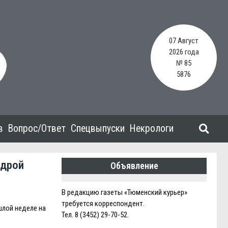
07 Август
2026 года
№ 85
5876
в
Вопрос/Ответ
Спецвыпуски
Некрологи
едрой
Объявление
В редакцию газеты «Тюменский курьер»
требуется корреспондент.
шлой неделе на
Тел. 8 (3452) 29-70-52.