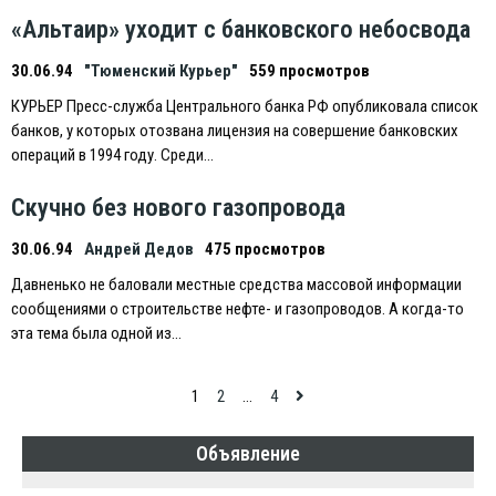
«Альтаир» уходит с банковского небосвода
30.06.94
"Тюменский Курьер"
559 просмотров
КУРЬEР Пресс-служба Центрального банка РФ опубликовала список
банков, у которых отозвана лицензия на совершение банковских
операций в 1994 году. Среди…
Скучно без нового газопровода
30.06.94
Андрей Дедов
475 просмотров
Давненько не баловали местные средства массовой информации
сообщениями о строительстве нефте- и газопроводов. А когда-то
эта тема была одной из…
Навигация
1
2
…
4
по
Объявление
записям