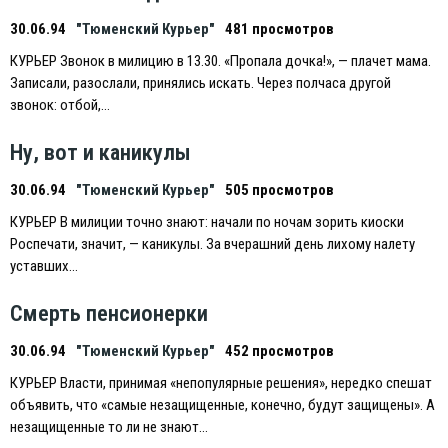
30.06.94
"Тюменский Курьер"
481 просмотров
КУРЬEР Звонок в милицию в 13.30. «Пропала дочка!», — плачет мама.
Записали, разослали, принялись искать. Через полчаса другой
звонок: отбой,…
Ну, вот и каникулы
30.06.94
"Тюменский Курьер"
505 просмотров
КУРЬEР В милиции точно знают: начали по ночам зорить киоски
Роспечати, значит, — каникулы. За вчерашний день лихому налету
уставших…
Смерть пенсионерки
30.06.94
"Тюменский Курьер"
452 просмотров
КУРЬEР Власти, принимая «непопулярные решения», нередко спешат
объявить, что «самые незащищенные, конечно, будут защищены». А
незащищенные то ли не знают…