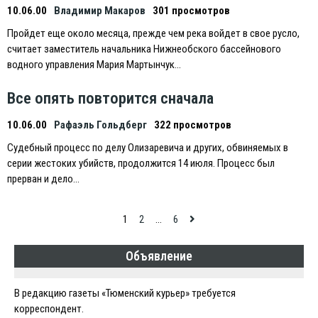
10.06.00
Владимир Макаров
301 просмотров
Пройдет еще около месяца, прежде чем река войдет в свое русло,
считает заместитель начальника Нижнеобского бассейнового
водного управления Мария Мартынчук…
Все опять повторится сначала
10.06.00
Рафаэль Гольдберг
322 просмотров
Судебный процесс по делу Олизаревича и других, обвиняемых в
серии жестоких убийств, продолжится 14 июля. Процесс был
прерван и дело…
Навигация
1
2
…
6
по
Объявление
записям
В редакцию газеты «Тюменский курьер» требуется
корреспондент.