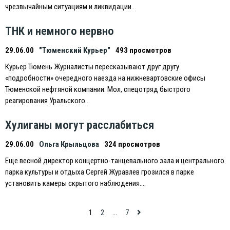
чрезвычайным ситуациям и ликвидации…
ТНК и немного нервно
29.06.00
"Тюменский Курьер"
493 просмотров
Курьер Тюмень Журналисты пересказывают друг другу
«подробности» очередного наезда на нижневартовские офисы
Тюменской нефтяной компании. Мол, спецотряд быстрого
реагирования Уральского…
Хулиганы могут расслабиться
29.06.00
Ольга Крыльцова
324 просмотров
Eще весной директор концертно-танцевального зала и центрального
парка культуры и отдыха Сергей Журавлев грозился в парке
установить камеры скрытого наблюдения….
Навигация
1
2
…
7
по