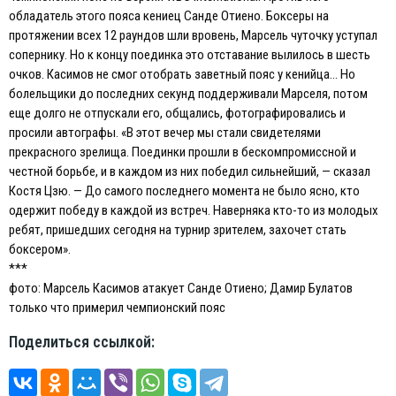
обладатель этого пояса кениец Санде Отиено. Боксеры на
протяжении всех 12 раундов шли вровень, Марсель чуточку уступал
сопернику. Но к концу поединка это отставание вылилось в шесть
очков. Касимов не смог отобрать заветный пояс у кенийца… Но
болельщики до последних секунд поддерживали Марселя, потом
еще долго не отпускали его, общались, фотографировались и
просили автографы. «В этот вечер мы стали свидетелями
прекрасного зрелища. Поединки прошли в бескомпромиссной и
честной борьбе, и в каждом из них победил сильнейший, — сказал
Костя Цзю. — До самого последнего момента не было ясно, кто
одержит победу в каждой из встреч. Наверняка кто-то из молодых
ребят, пришедших сегодня на турнир зрителем, захочет стать
боксером».
***
фото: Марсель Касимов атакует Санде Отиено; Дамир Булатов
только что примерил чемпионский пояс
Поделиться ссылкой: