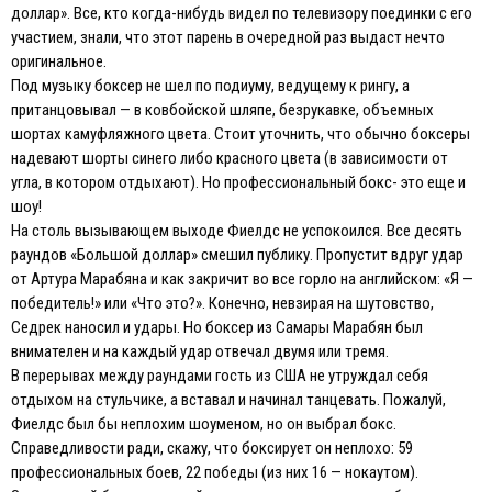
доллар». Все, кто когда-нибудь видел по телевизору поединки с его
участием, знали, что этот парень в очередной раз выдаст нечто
оригинальное.
Под музыку боксер не шел по подиуму, ведущему к рингу, а
пританцовывал — в ковбойской шляпе, безрукавке, объемных
шортах камуфляжного цвета. Стоит уточнить, что обычно боксеры
надевают шорты синего либо красного цвета (в зависимости от
угла, в котором отдыхают). Но профессиональный бокс- это еще и
шоу!
На столь вызывающем выходе Фиелдс не успокоился. Все десять
раундов «Большой доллар» смешил публику. Пропустит вдруг удар
от Артура Марабяна и как закричит во все горло на английском: «Я —
победитель!» или «Что это?». Конечно, невзирая на шутовство,
Седрек наносил и удары. Но боксер из Самары Марабян был
внимателен и на каждый удар отвечал двумя или тремя.
В перерывах между раундами гость из США не утруждал себя
отдыхом на стульчике, а вставал и начинал танцевать. Пожалуй,
Фиелдс был бы неплохим шоуменом, но он выбрал бокс.
Справедливости ради, скажу, что боксирует он неплохо: 59
профессиональных боев, 22 победы (из них 16 — нокаутом).