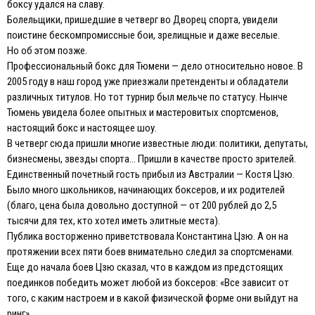
боксу удался на славу.
Болельщики, пришедшие в четверг во Дворец спорта, увидели
поистине бескомпромиссные бои, зрелищные и даже веселые.
Но об этом позже.
Профессиональный бокс для Тюмени — дело относительно новое. В
2005 году в наш город уже приезжали претенденты и обладатели
различных титулов. Но тот турнир был мельче по статусу. Нынче
Тюмень увидела более опытных и мастеровитых спортсменов,
настоящий бокс и настоящее шоу.
В четверг сюда пришли многие известные люди: политики, депутаты,
бизнесмены, звезды спорта… Пришли в качестве просто зрителей.
Единственный почетный гость прибыл из Австралии — Костя Цзю.
Было много школьников, начинающих боксеров, и их родителей
(благо, цена была довольно доступной — от 200 рублей до 2,5
тысячи для тех, кто хотел иметь элитные места).
Публика восторженно приветствовала Константина Цзю. А он на
протяжении всех пяти боев внимательно следил за спортсменами.
Еще до начала боев Цзю сказал, что в каждом из предстоящих
поединков победить может любой из боксеров: «Все зависит от
того, с каким настроем и в какой физической форме они выйдут на
ринг».