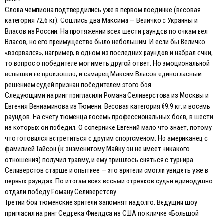
Слова чемпиона подтвердились уже в первом поединке (весовая
категория 72,6 кг). Сошлись два Максима — Величко с Украины и
Власов из России. На протяжении всех шести раундов по очкам вел
Власов, но его преимущество было небольшим. И если бы Величко
«взорвался», например, в одном из последних раундов и набрал очки,
то вопрос о победителе мог иметь другой ответ. Но эмоциональной
вспышки не произошло, и самарец Максим Власов единогласным
решением судей признан победителем этого боя.
Следующими на ринг пригласили Романа Селиверстова из Москвы и
Евгения Вениаминова из Тюмени. Весовая категория 69,9 кг, и восемь
раундов. На счету тюменца восемь профессиональных боев, в шести
из которых он победил. О сопернике Евгений мало что знает, потому
что готовился встретиться с другим спортсменом. Но американец с
фамилией Тайсон (к знаменитому Майку он не имеет никакого
отношения) получил травму, и ему пришлось сняться с турнира.
Селиверстов старше и опытнее — это зрители смогли увидеть уже в
первых раундах. По итогам всех восьми отрезков судьи единодушно
отдали победу Роману Селиверстову.
Третий бой тюменские зрители запомнят надолго. Ведущий шоу
пригласил на ринг Седрека Фиелдса из США по кличке «Большой