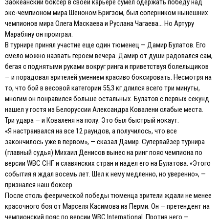
Заокеанский боксер в своей карьере сумел одержать победу над
экс-чемпионом мира Шеноном Бригзом, был соперником нынешних
чемпионов мира Олега Маскаева и Руслана Чагаева… Но Артуру
Марабяну он проиграл.
В турнире принял участие еще один тюменец — Дамир Булатов. Его
смело можно назвать героем вечера. Дамир от души радовался сам,
бегая с поднятыми руками вокруг ринга и приветствуя болельщиков
— и порадовал зрителей умением красиво боксировать. Несмотря на
то, что бой в весовой категории 55,3 кг длился всего три минуты,
многим он понравился больше остальных. Булатов с первых секунд
нашел у гостя из Белоруссии Александра Ковалени слабые места.
Три удара — и Коваленя на полу. Это был быстрый нокаут.
«Я настраивался на все 12 раундов, а получилось, что все
закончилось уже в первом», — сказал Дамир. Супервайзер турнира
(главный судья) Михаил Денисов вынес на ринг пояс чемпиона по
версии WBC СНГ и славянских стран и надел его на Булатова. «Этого
события я ждал восемь лет. Шел к нему медленно, но уверенно», —
признался наш боксер.
После столь феерической победы тюменца зрители ждали не менее
красочного боя от Марселя Касимова из Перми. Он — претендент на
чемпионский пояс по версии WBC International. Против него —