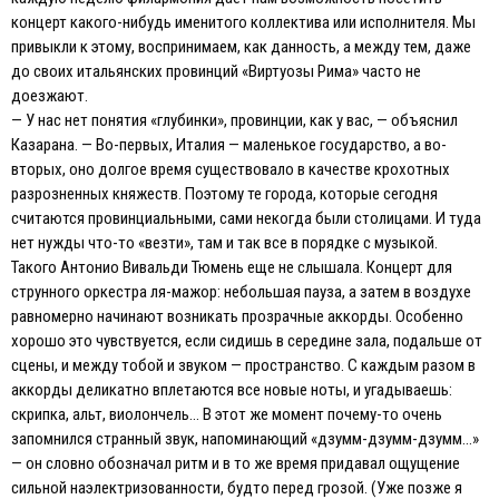
концерт какого-нибудь именитого коллектива или исполнителя. Мы
привыкли к этому, воспринимаем, как данность, а между тем, даже
до своих итальянских провинций «Виртуозы Рима» часто не
доезжают.
— У нас нет понятия «глубинки», провинции, как у вас, — объяснил
Казарана. — Во-первых, Италия — маленькое государство, а во-
вторых, оно долгое время существовало в качестве крохотных
разрозненных княжеств. Поэтому те города, которые сегодня
считаются провинциальными, сами некогда были столицами. И туда
нет нужды что-то «везти», там и так все в порядке с музыкой.
Такого Антонио Вивальди Тюмень еще не слышала. Концерт для
струнного оркестра ля-мажор: небольшая пауза, а затем в воздухе
равномерно начинают возникать прозрачные аккорды. Особенно
хорошо это чувствуется, если сидишь в середине зала, подальше от
сцены, и между тобой и звуком — пространство. С каждым разом в
аккорды деликатно вплетаются все новые ноты, и угадываешь:
скрипка, альт, виолончель… В этот же момент почему-то очень
запомнился странный звук, напоминающий «дзумм-дзумм-дзумм…»
— он словно обозначал ритм и в то же время придавал ощущение
сильной наэлектризованности, будто перед грозой. (Уже позже я