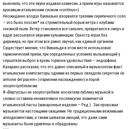
выяснила, что эти звуки издавал клавесин, а прием игры называется
красивым итальянским словом «continuo»).
Неожиданно воздух буквально взорвался трелями скрипичного соло
— это было похоже* на стремительный порыв ветра с клубами
снежной пыли. Ветер становился все сильнее, превратился в смерч и
вдруг рассыпался звуками кульминации. Оркестр играл без
дирижера, но при этом все равно звучал, как единый организм.
Существует мнение, что Вивальди в этом месте использовал
гармонический прием, при определенных условиях вызывающий у
слушателя выброс в кровь гормона удовольствия — эндорфина.
Казарано рассказал, что это давно описанный в музыкологии факт:
итальянские композиторы одними из первых овладели секретом «le
armonie del piacere» («гармонии наслаждения») и порой
злоупотребляли им.
А «Виртуозы» не злоупотребили: восхитили публику музыкой и
словно оставили ненавязчивое послевкусие знаменитой
итальянской пасты (макаронные изделия — Ред.).. Зал провожал
музыкантов настоящими овациями. Не традиционными вежливыми
аплодисментами, а таким шквалом эмоций, что даже сами
музыканты были удивлены и обрадованы.