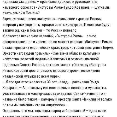
надевали уже давно, — признался дирижер и руководитель
камерного оркестра «Виртуозы Рима» Гуидо Козарана. — Шутка ли,
ехать зимой в Тюмень?
Здесь утеплившиеся «виртуозы» начали свое турне по России,
впереди у них еще пять городов и пять концертов. И если все будут
такими же, как в Тюмени — то России повезло.
У оркестра несколько названий, «Виртуозы Рима» — самое
распространенное и известное во многих странах. «Виртуозы Рима»
стали первым из европейских оркестров, который выступил в Бирме.
Оркестр награжден премиями «Caelsia» в области культуры и
искусства, золотой медалью Капитолия и отмечен именной
надписью Совета Европы, которая гласит: «Оркестру «Виртуозы
Рима», который достиг самого высокого уровня исполнения
итальянской музыки во всем мире».
— Я создал этот коллектив 30 лет назад, — рассказал Гуидо
Казарана. — А поскольку его составляли в основном музыканты,
участвовавшие в мастер-классах академии Санта-Чечилия, то и
название было таким — камерный оркестр Санта-Чечилия. И только
потом мы заменили его на «виртуозов»…
Оказалось, что мы, тюменцы, народ избалованный — едва ли не
каждую неделю филармония дает нам возможность посетить