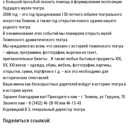
с большой просьбой оказать помощь в формировании экспозиции
будущего музея театра.
2008 год – это год празднования 150-летнего юбилея театрального
искусства Тюмени, а также год открытия нового здания нашего
родного театра.
В ознаменование этих событий мы планируем открыть музей
Тюменского драматического театра.
Мы нуждаемся во всем, что связано с историей тюменского театра
– афиши, программки, фотографии, вырезки из газет,
пригласительные билеты… А также любые бытовые предметы XIX,
XX, XXI веков – одежда, обувь, мебель, фотографии, картины,
открытки, сумки, портфели и т.д. – все это необходимо для
исторических спектаклей.
Ваши имена как бескорыстных дарителей войдут в историю театра и
в историю музея.
Заранее благодарим вас! Приходите к нам – г. Тюмень, ул. Герцена, 70.
Звоните нам – 8 (3452) 46-28-90 или 46-13-43.
Коревицкий В.З, генеральный директор театра.
Поделиться ссылкой: