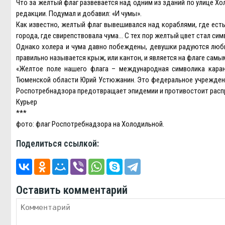
Что за желтый флаг развевается над одним из зданий по улице Х
редакции. Подумал и добавил: «И чумы».
Как известно, желтый флаг вывешивался над кораблями, где ест
города, где свирепствовала чума… С тех пор желтый цвет стал с
Однако холера и чума давно побеждены, девушки радуются любым
правильно называется крыж, или кантон, и является на флаге са
«Желтое поле нашего флага – международная символика каран
Тюменской области Юрий Устюжанин. Это федеральное учреждение
Роспотребнадзора предотвращает эпидемии и противостоит расп
Курьер
***
фото: флаг Роспотребнадзора на Холодильной.
Поделиться ссылкой:
Оставить комментарий