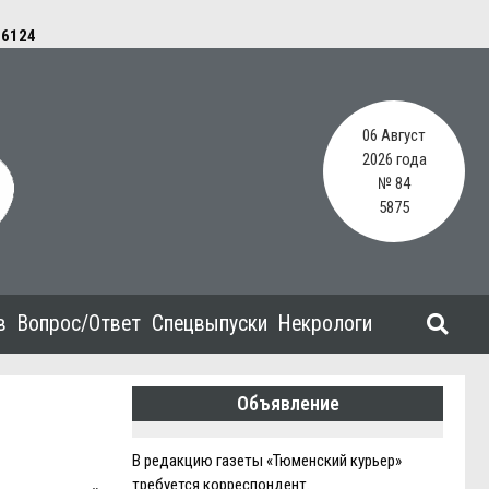
e
6124
06 Август
2026 года
№ 84
5875
в
Вопрос/Ответ
Спецвыпуски
Некрологи
Объявление
В редакцию газеты «Тюменский курьер»
требуется корреспондент.