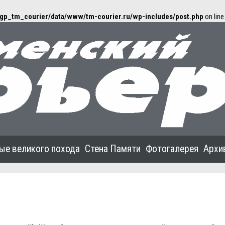
gp_tm_courier/data/www/tm-courier.ru/wp-includes/post.php
on lin
ые великого похода
Стена Памяти
Фотогалерея
Архи