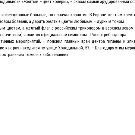
олодильной? «Желтый – цвет холеры», – сказал самый эрудированный с
ь инфекционные больные, он означал карантин. В Европе желтым крес
имволом болезни, а дарить желтые цветы любимым – дурным тоном.
 цветам, а желтый флаг с российским триколором в верхнем левом у
мым почетным) является официальным символом… Роспотребнадзора.
тинных мероприятий, – пояснил главный врач центра гигиены и эпи
 как раз находится по улице Холодильной, 57. – Благодаря этим мер
ространению тяжелых заболеваний».