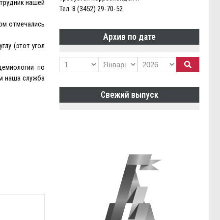
отрудник нашей
Тел. 8 (3452) 29-70-52.
том отмечались
Архив по дате
глу (этот угол
демиологии по
ам наша служба
Свежий выпуск