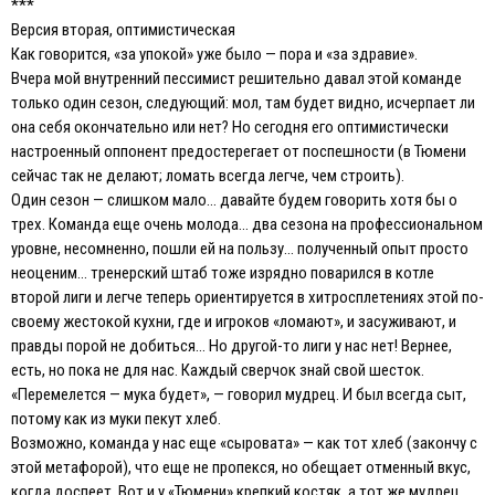
***
Версия вторая, оптимистическая
Как говорится, «за упокой» уже было — пора и «за здравие».
Вчера мой внутренний пессимист решительно давал этой команде
только один сезон, следующий: мол, там будет видно, исчерпает ли
она себя окончательно или нет? Но сегодня его оптимистически
настроенный оппонент предостерегает от поспешности (в Тюмени
сейчас так не делают; ломать всегда легче, чем строить).
Один сезон — слишком мало… давайте будем говорить хотя бы о
трех. Команда еще очень молода… два сезона на профессиональном
уровне, несомненно, пошли ей на пользу… полученный опыт просто
неоценим… тренерский штаб тоже изрядно поварился в котле
второй лиги и легче теперь ориентируется в хитросплетениях этой по-
своему жестокой кухни, где и игроков «ломают», и засуживают, и
правды порой не добиться… Но другой-то лиги у нас нет! Вернее,
есть, но пока не для нас. Каждый сверчок знай свой шесток.
«Перемелется — мука будет», — говорил мудрец. И был всегда сыт,
потому как из муки пекут хлеб.
Возможно, команда у нас еще «сыровата» — как тот хлеб (закончу с
этой метафорой), что еще не пропекся, но обещает отменный вкус,
когда доспеет. Вот и у «Тюмени» крепкий костяк, а тот же мудрец