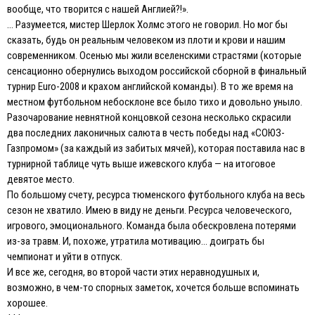
вообще, что творится с нашей Англией?!».
… Разумеется, мистер Шерлок Холмс этого не говорил. Но мог бы
сказать, будь он реальным человеком из плоти и крови и нашим
современником. Осенью мы жили вселенскими страстями (которые
сенсационно обернулись выходом российской сборной в финальный
турнир Euro-2008 и крахом английской команды). В то же время на
местном футбольном небосклоне все было тихо и довольно уныло.
Разочарование невнятной концовкой сезона несколько скрасили
два последних лаконичных салюта в честь победы над «СОЮЗ-
Газпромом» (за каждый из забитых мячей), которая поставила нас в
турнирной таблице чуть выше ижевского клуба — на итоговое
девятое место.
По большому счету, ресурса тюменского футбольного клуба на весь
сезон не хватило. Имею в виду не деньги. Ресурса человеческого,
игрового, эмоционального. Команда была обескровлена потерями
из-за травм. И, похоже, утратила мотивацию… доиграть бы
чемпионат и уйти в отпуск.
И все же, сегодня, во второй части этих неравнодушных и,
возможно, в чем-то спорных заметок, хочется больше вспоминать
хорошее.