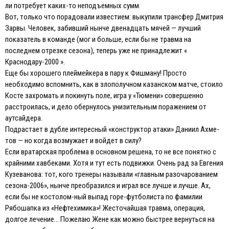
ли потребует каких-то неподъемных сумм.
Вот, только что порадовали известием: выкупили трансфер Дмитрия
Зарвы. Человек, забивший нынче двенадцать мячей — лучший
показатель в команде (мог и больше, если бы не травма на
последнем отрезке сезона), теперь уже не принадлежит «
Краснодару-2000 ».
Еще бы хорошего плеймейкера в пару к Фишману! Просто
необходимо вспомнить, как в злополучном казанском матче, стоило
Косте захромать и покинуть поле, игра у «Тюмени» совершенно
расстроилась, и дело обернулось унизительным поражением от
аутсайдера.
Подрастает в дубле интересный «конструктор атаки» Даниил Ахме-
тов — но когда возмужает и войдет в силу?
Если вратарская проблема в основном решена, то не все понятно с
крайними хавбеками. Хотя и тут есть подвижки. Очень рад за Евгения
Кузеванова: тот, кого тренеры называли «главным разочарованием
сезона-2006», нынче преобразился и играл все лучше и лучше. Ах,
если бы не костолом-ный выпад горе-футболиста по фамилии
Рябошапка из «Нефтехимика»! Жесточайшая травма, операция,
долгое лечение… Пожелаю Жене как можно быстрее вернуться на