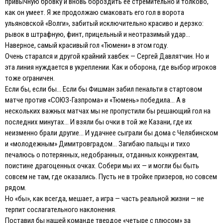
привычную бровку и вновь бороздить ее стремительно и толково,
как он умеет. Я же продолжаю смаковать его гол в ворота
ульяновской «Волги», забитый исключительно красиво и дерзко:
рывок в штрафную, финт, прицельный и неотразимый удар…
Наверное, самый красивый гол «Тюмени» в этом году.
Очень старался и другой крайний хавбек — Сергей Давлятчин. Но и
эта линия нуждается в укреплении. Как и оборона, где выбор игроков
тоже ограничен.
Если бы, если бы… Если бы Фишман забил пенальти в стартовом
матче против «СОЮЗ-Газпрома» и «Тюмень» победила… А в
нескольких важных матчах мы не пропустили бы решающий гол на
последних минутах… И взяли бы очки в той же Казани, где их
неизменно брали другие… И удачнее сыграли бы дома с Челябинском
и «молодежным» Димитровградом… Загибаю пальцы и тихо
печалюсь о потерянных, недобранных, отданных конкурентам,
поистине драгоценных очках. Собери мы их — и могли бы быть
совсем не там, где оказались. Пусть не в тройке призеров, но совсем
рядом.
Но «бы», как всегда, мешает, а игра — часть реальной жизни — не
терпит сослагательного наклонения.
Поставил бы нашей команде твердое «четыре с плюсом» за