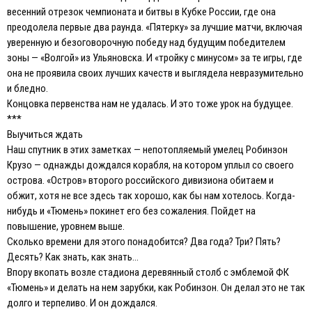
весенний отрезок чемпионата и битвы в Кубке России, где она
преодолела первые два раунда. «Пятерку» за лучшие матчи, включая
уверенную и безоговорочную победу над будущим победителем
зоны — «Волгой» из Ульяновска. И «тройку с минусом» за те игры, где
она не проявила своих лучших качеств и выглядела невразумительно
и бледно.
Концовка первенства нам не удалась. И это тоже урок на будущее.
***
Выучиться ждать
Наш спутник в этих заметках — непотопляемый умелец Робинзон
Крузо — однажды дождался корабля, на котором уплыл со своего
острова. «Остров» второго российского дивизиона обитаем и
обжит, хотя не все здесь так хорошо, как бы нам хотелось. Когда-
нибудь и «Тюмень» покинет его без сожаления. Пойдет на
повышение, уровнем выше.
Сколько времени для этого понадобится? Два года? Три? Пять?
Десять? Как знать, как знать…
Впору вкопать возле стадиона деревянный столб с эмблемой ФК
«Тюмень» и делать на нем зарубки, как Робинзон. Он делал это не так
долго и терпеливо. И он дождался.