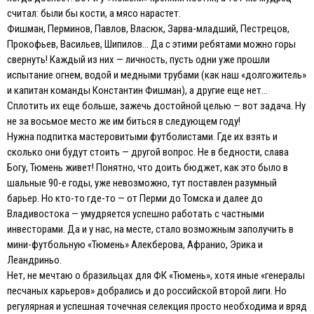
считал: были бы кости, а мясо нарастет.
Фишман, Перминов, Павлов, Власюк, Зарва-младший, Пестрецов,
Прокофьев, Васильев, Шипилов… Да с этими ребятами можно горы
свернуть! Каждый из них — личность, пусть одни уже прошли
испытание огнем, водой и медными трубами (как наш «долгожитель»
и капитан команды Константин Фишман), а другие еще нет…
Сплотить их еще больше, зажечь достойной целью — вот задача. Ну
не за восьмое место же им биться в следующем году!
Нужна подпитка мастеровитыми футболистами. Где их взять и
сколько они будут стоить — другой вопрос. Не в бедности, слава
Богу, Тюмень живет! Понятно, что доить бюджет, как это было в
шальные 90-е годы, уже невозможно, тут поставлен разумный
барьер. Но кто-то где-то — от Перми до Томска и далее до
Владивостока — умудряется успешно работать с частными
инвесторами. Да и у нас, на месте, стало возможным заполучить в
мини-футбольную «Тюмень» Алекберова, Афранио, Эрика и
Леандриньо.
Нет, не мечтаю о бразильцах для ФК «Тюмень», хотя иные «генералы
песчаных карьеров» добрались и до российской второй лиги. Но
регулярная и успешная точечная селекция просто необходима и вряд