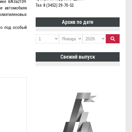
ике ВАЗа2109.
Тел. 8 (3452) 29-70-52.
не автомобиля
олиэтиленовых
Архив по дате
то под особый
Свежий выпуск