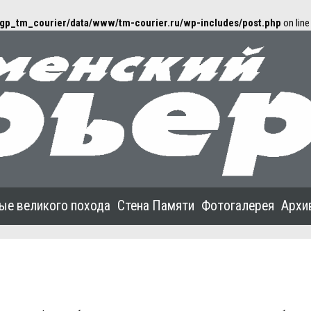
gp_tm_courier/data/www/tm-courier.ru/wp-includes/post.php
on lin
ые великого похода
Стена Памяти
Фотогалерея
Архи