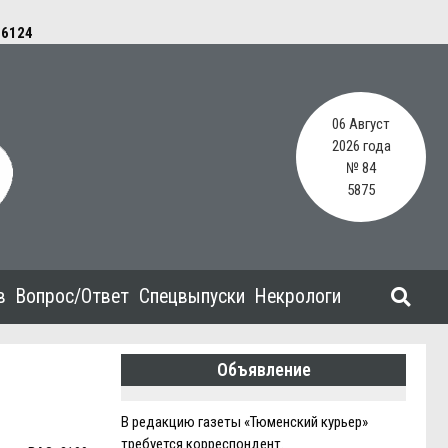
e
6124
06 Август
2026 года
№ 84
5875
в
Вопрос/Ответ
Спецвыпуски
Некрологи
Объявление
В редакцию газеты «Тюменский курьер»
требуется корреспондент.