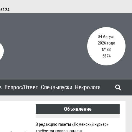
e
6124
04 Август
2026 года
№ 83
5874
в
Вопрос/Ответ
Спецвыпуски
Некрологи
Объявление
В редакцию газеты «Тюменский курьер»
требуется корреспондент.