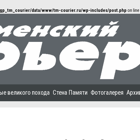
gp_tm_courier/data/www/tm-courier.ru/wp-includes/post.php
on lin
ые великого похода
Стена Памяти
Фотогалерея
Архи