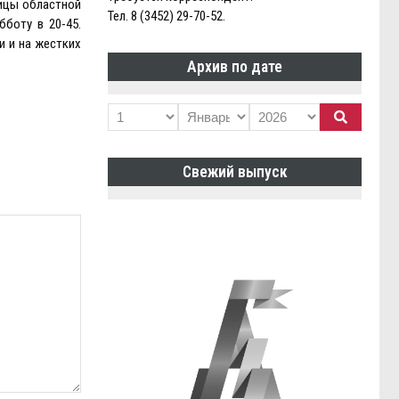
ницы областной
Тел. 8 (3452) 29-70-52.
бботу в 20-45.
и и на жестких
Архив по дате
Свежий выпуск