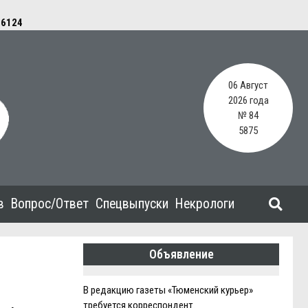
e
6124
06 Август
2026 года
№ 84
5875
в
Вопрос/Ответ
Спецвыпуски
Некрологи
Объявление
В редакцию газеты «Тюменский курьер»
требуется корреспондент.