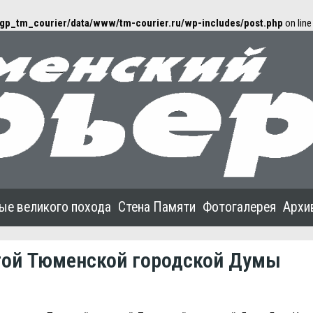
gp_tm_courier/data/www/tm-courier.ru/wp-includes/post.php
on lin
ые великого похода
Стена Памяти
Фотогалерея
Архи
той Тюменской городской Думы