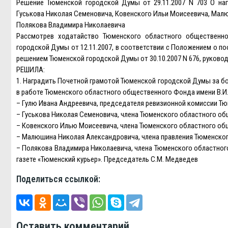
Решение Тюменской городской Думы от 29.11.2007 N 703 О на
Гуськова Николая Семеновича, Ковенского Ильи Моисеевича, Мал
Полякова Владимира Николаевича
Рассмотрев ходатайство Тюменского областного общественн
городской Думы от 12.11.2007, в соответствии с Положением о 
решением Тюменской городской Думы от 30.10.2007 N 676, руковод
РЕШИЛА:
1. Наградить Почетной грамотой Тюменской городской Думы за б
в работе Тюменского областного общественного Фонда имени В.И
– Гулю Ивана Андреевича, председателя ревизионной комиссии Т
– Гуськова Николая Семеновича, члена Тюменского областного об
– Ковенского Илью Моисеевича, члена Тюменского областного об
– Малюшина Николая Александровича, члена правления Тюменског
– Полякова Владимира Николаевича, члена Тюменского областног
газете «Тюменский курьер». Председатель С.М. Медведев
Поделиться ссылкой:
Оставить комментарий