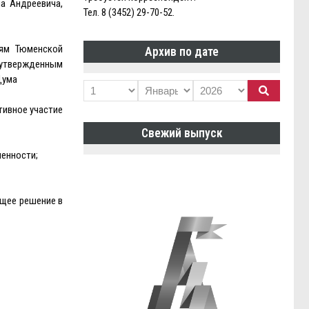
а Андреевича,
Тел. 8 (3452) 29-70-52.
иям Тюменской
Архив по дате
, утвержденным
Дума
тивное участие
Свежий выпуск
ленности;
ящее решение в