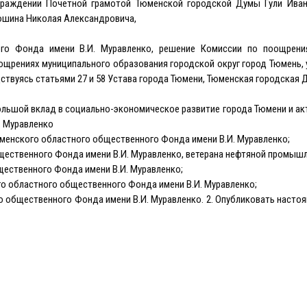
граждении Почетной грамотой Тюменской городской Думы Гули Иван
юшина Николая Александровича,
ого Фонда имени В.И. Муравленко, решение Комиссии по поощрен
поощрениях муниципального образования городской округ город Тюмень
ствуясь статьями 27 и 58 Устава города Тюмени, Тюменская городская 
ольшой вклад в социально-экономическое развитие города Тюмени и ак
. Муравленко
юменского областного общественного Фонда имени В.И. Муравленко;
щественного Фонда имени В.И. Муравленко, ветерана нефтяной промыш
щественного Фонда имени В.И. Муравленко;
о областного общественного Фонда имени В.И. Муравленко;
о общественного Фонда имени В.И. Муравленко. 2. Опубликовать насто